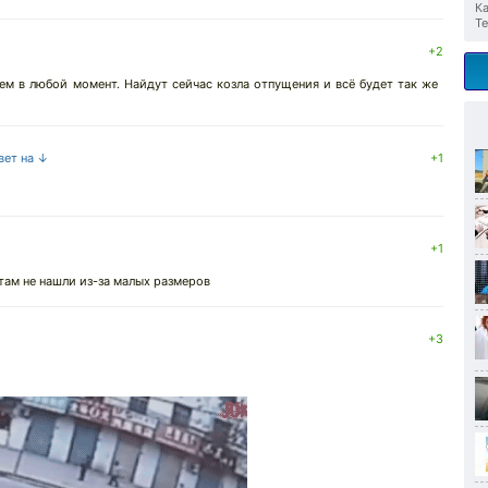
Ка
Те
+2
ем в любой момент. Найдут сейчас козла отпущения и всё будет так же
вет на ↓
+1
+1
 там не нашли из-за малых размеров
+3