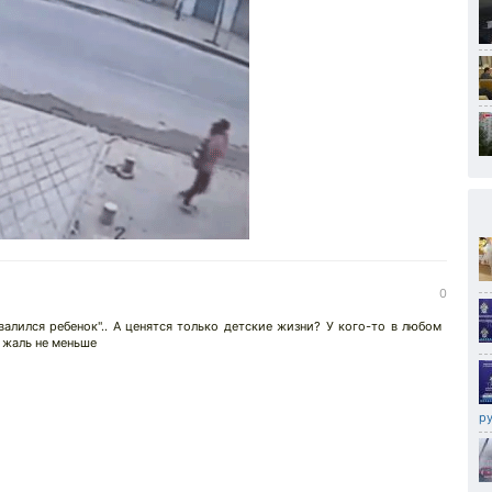
0
алился ребенок".. А ценятся только детские жизни? У кого-то в любом
и жаль не меньше
р