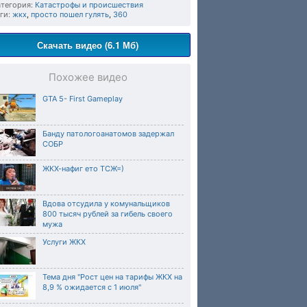
тегория:
Катастрофы и происшествия
ги:
жкх
,
просто пошел гулять
,
360
Скачать видео (6.1 Мб)
Похожее видео
GTA 5- First Gameplay
Банду патологоанатомов задержал
СОБР
ЖКХ-нафиг ето ТСЖ=)
Вдова отсудила у комунальщиков
800 тысяч рублей за гибель своего
мужа
Услуги ЖКХ
Тема дня "Рост цен на тарифы ЖКХ на
8,9 % ожидается с 1 июля"