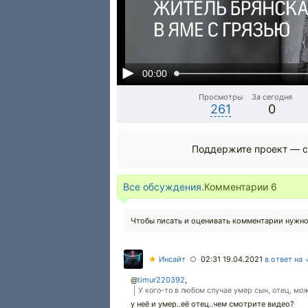
00:00
Просмотры
За сегодня
261
0
Поддержите проект — с
Все обсуждения.
Комментарии
6
Чтобы писать и оценивать комментарии нужн
★
Инсайт
02:31 19.04.2021
в ответ на
○
@
timur220392
,
У кого-то в любом случае умер сын, отец, мо
у неё и умер..её отец..чем смотрите видео?