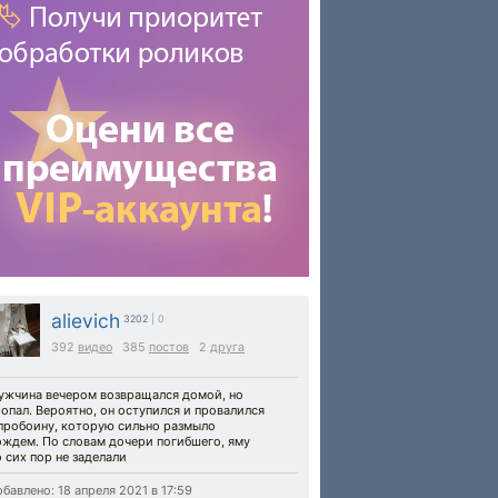
alievich
3202
| 0
392
видео
385
постов
2
друга
ужчина вечером возвращался домой, но
опал. Вероятно, он оступился и провалился
 пробоину, которую сильно размыло
ождем. По словам дочери погибшего, яму
 сих пор не заделали
бавлено: 18 апреля 2021 в 17:59