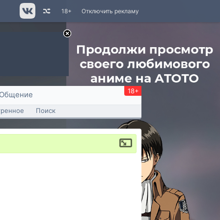
18+
Отключить рекламу
18+
Общение
тренное
Поиск