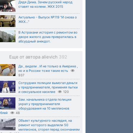
Дядя Дима. Зачем русский народ
ставят на колени. ЖКХ 2015
Актуально - Выпуск №119 "И снова о
ЖКХ..."
В Астрахани история с ремонтом во
дворе жилого дома превратилась в
абсурдный анекдот.
Еще от автора alievich
392
Да , видели . И не только в Америке ,
но и в России тоже такие есть
937
Сотрудник полиции вымогал деньги
у предпринимателя, применяя пытки
и сексуальное насилие
120
Зам. начальника отдела полиции
украл у предпринимателя
оборудования на 10 миллионов
ублей
48
Объект культурного наследия, на
ремонт которого выделили 50
миллионов, сгорел перед окончанием