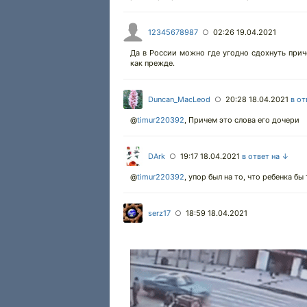
12345678987
02:26 19.04.2021
○
Да в России можно где угодно сдохнуть прич
как прежде.
Duncan_MacLeod
20:28 18.04.2021
в от
○
@
timur220392
,
Причем это слова его дочери
DArk
19:17 18.04.2021
в ответ на ↓
○
@
timur220392
,
упор был на то, что ребенка бы
serz17
18:59 18.04.2021
○