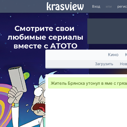
Вход
или
реги
Кино
Загрузить
Нов
Житель Брянска утонул в яме с гря