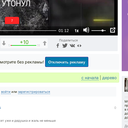
6
1x
01:12
Поделиться
+10
1
11
Отключить рекламу
мотрите без рекламы!
с начала
|
дерево
о
войти
или
зарегистрироваться
М
пр
 ↓
0
в
д
до
жет уже и дедушка и жаль не меньше
До