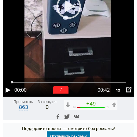
1x
00:00
00:42
6
Просмотры
За сегодня
+49
863
0
16
65
Поддержите проект — смотрите без рекламы!
Отключить рекламу