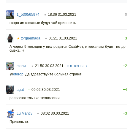
1_530565974
18:36 31.03.2021
0
○
скоро им кожаные будут чай приносить
★
torquemada
01:21 31.03.2021
+3
○
А через 9 месяцев у них родится СкайНет, и кожаным будет не до
смеха. ))
monя
21:50 30.03.2021
в ответ на ↓
+2
○
@
otorop
,
Да здравствуйте больная страна!
agat
09:02 30.03.2021
+4
•
развлекательные технологии
Lu Mancy
08:02 30.03.2021
+3
○
Прикольно.