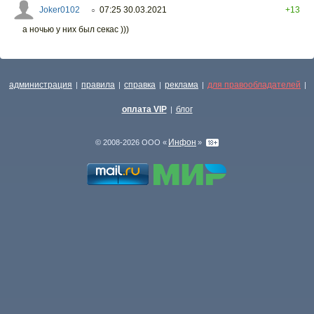
Joker0102
07:25 30.03.2021
+13
○
а ночью у них был секас )))
администрация
правила
справка
реклама
для правообладателей
|
|
|
|
|
оплата VIP
блог
|
Инфон
© 2008-2026 ООО «
»