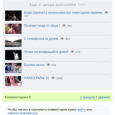
Еще от автора andronio666
7002
Когда спросил у начальника про новогоднюю премию
157
Получил леща от леща !
450
С телефоном за рулем
504
Лучше не возвращайся домой
676
Баллон потик
535
NAKED TikTok 18
1888
Комментарии
6
с начала
|
дерево
Чтобы писать и оценивать комментарии нужно
войти
или
зарегистрироваться