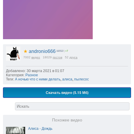
★
andronio666
182522
|
+7
7002
видео
18029
постов
52
друга
Добавлено: 30 марта 2021 в 01:07
Категория:
Разное
Теги:
А ночью что с ними делать
,
алиса
,
пылесос
Скачать видео (5.15 Мб)
Похожее видео
Алиса - Дождь