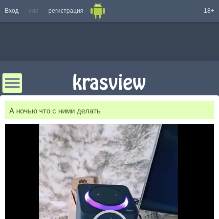
Вход
или
регистрация
18+
А ночью что с ними делать