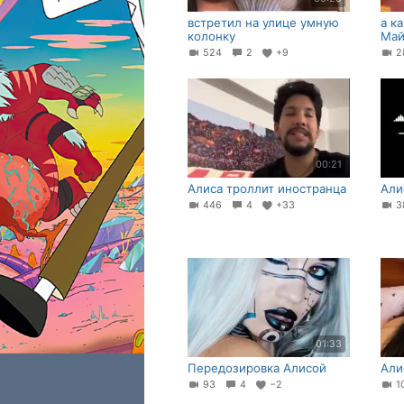
встретил на улице умную
а к
колонку
Май
524
2
+9
2
00:21
Алиса троллит иностранца
Али
446
4
+33
3
01:33
Передозировка Алисой
Али
93
4
−2
1