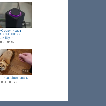
03:25
К озвучивает
КС СТАНЦИЮ
ь и Шут)
0
+5
03:21
- лиса. Идет спать
2
4
+26