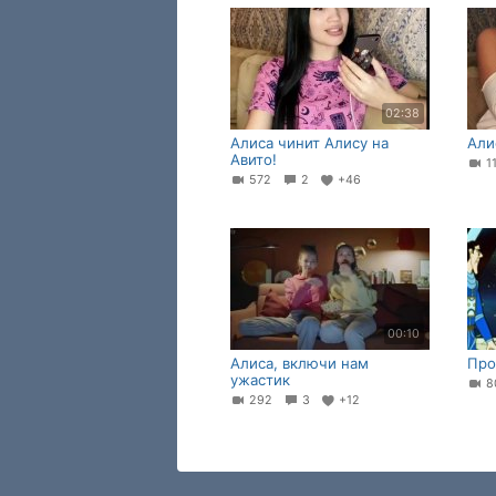
02:38
Алиса чинит Алису на
Али
Авито!
1
572
2
+46
00:10
Алиса, включи нам
Про
ужастик
292
3
+12