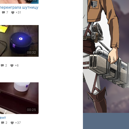
переиграла шутницу
1
7
+31
00:32
6
2
+6
00:25
ент
3
2
+37