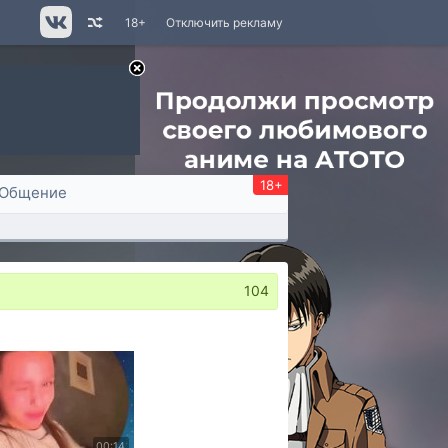
18+
Отключить рекламу
18+
Общение
104
00:14