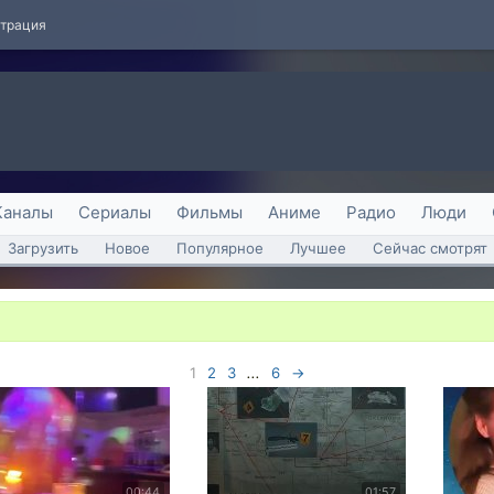
страция
Каналы
Сериалы
Фильмы
Аниме
Радио
Люди
Загрузить
Новое
Популярное
Лучшее
Сейчас смотрят
1
2
3
...
6
→
00:44
01:57