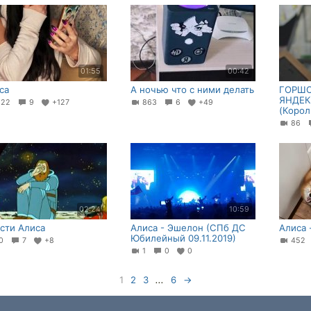
01:55
00:42
са
А ночью что с ними делать
ГОРШО
ЯНДЕ
122
9
+127
863
6
+49
(Корол
86
02:24
10:59
сти Алиса
Алиса - Эшелон (СПб ДС
Алиса 
Юбилейный 09.11.2019)
80
7
+8
45
1
0
0
1
2
3
...
6
→