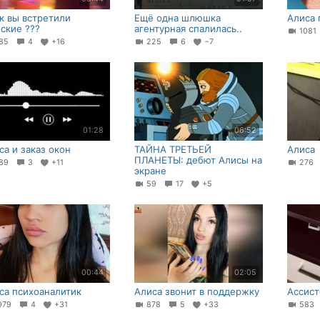
ак вы встретили
Ещё одна шлюшка
Алиса 
ские ???
агентурная спалилась..
108
85
4
+16
225
6
−7
01:28
06:52
са и заказ окон
ТАЙНА ТРЕТЬЕЙ
Алиса
ПЛАНЕТЫ: дебют Алисы на
89
3
+11
27
экране
59
17
+5
00:44
02:05
са психоаналитик
Алиса звонит в поддержку
Ассист
079
4
+31
878
5
+33
58