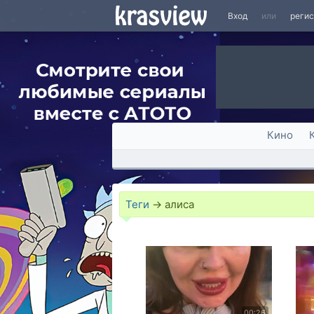
Вход
или
реги
Кино
Теги
→
алиса
00:26