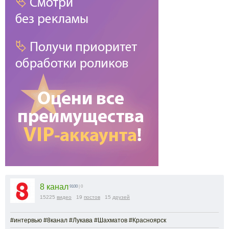
8 канал
9100
| 0
15225
видео
19
постов
15
друзей
#интервью #8канал #Лукава #Шахматов #Красноярск