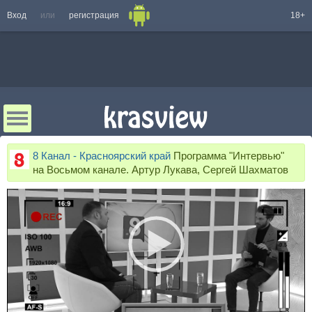
Вход
или
регистрация
18+
8 Канал - Красноярский край
Программа "Интервью"
на Восьмом канале. Артур Лукава, Сергей Шахматов