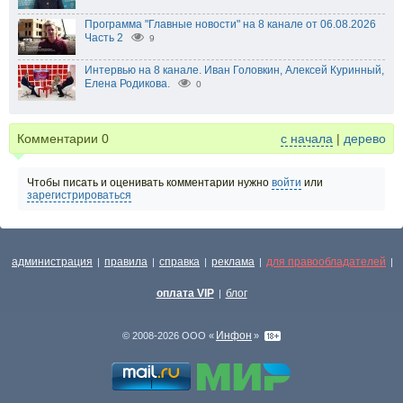
Программа "Главные новости" на 8 канале от 06.08.2026
Часть 2
9
Интервью на 8 канале. Иван Головкин, Алексей Куринный,
Елена Родикова.
0
Комментарии
0
с начала
|
дерево
Чтобы писать и оценивать комментарии нужно
войти
или
зарегистрироваться
администрация
правила
справка
реклама
для правообладателей
|
|
|
|
|
оплата VIP
блог
|
Инфон
© 2008-2026 ООО «
»