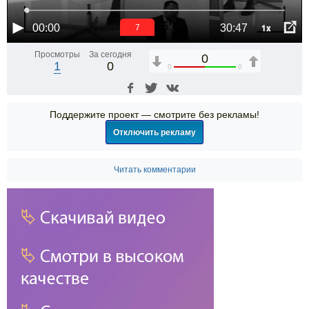
1x
00:00
30:47
7
Просмотры
За сегодня
0
1
0
0
0
Поддержите проект — смотрите без рекламы!
Отключить рекламу
Читать комментарии