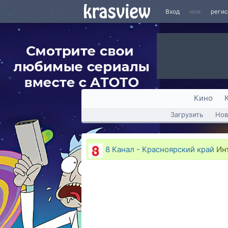
Вход
или
реги
Кино
Загрузить
Нов
8 Канал - Красноярский край
Инт