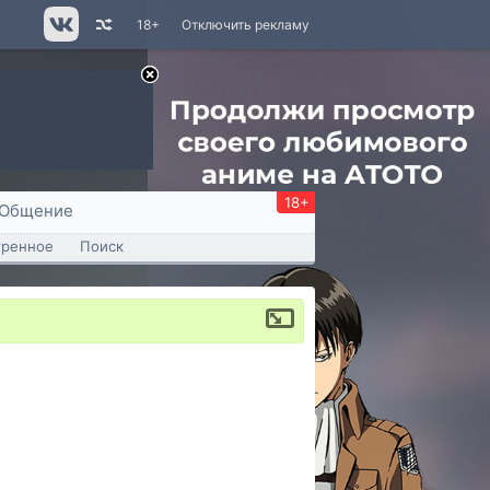
18+
Отключить рекламу
18+
Общение
тренное
Поиск