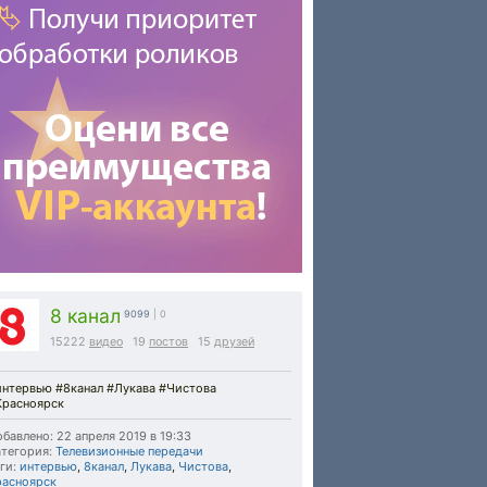
8 канал
9099
| 0
15222
видео
19
постов
15
друзей
интервью #8канал #Лукава #Чистова
Красноярск
бавлено: 22 апреля 2019 в 19:33
тегория:
Телевизионные передачи
ги:
интервью
,
8канал
,
Лукава
,
Чистова
,
расноярск