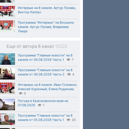
Интервью на 8 канале. Артур Лукава,
Виктор Каплун
Программа "Интервью" на Восьмом
канале. Артур Лукава, Владимир
Ланде
Еще от автора 8 канал
15222
Программа "Главные новости" на 8
канале от 06.08.2026 Часть 1
7
Программа "Главные новости" на 8
канале от 06.08.2026 Часть 2
4
Интервью на 8 канале. Иван Головкин,
Алексей Куринный, Елена Родикова.
0
Погода в Красноярском крае на
07.08.2026
1
Программа "Главные новости" на 8
канале от 05.08.2026 Часть 1
20