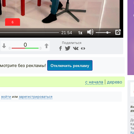
6
1x
21:54
Поделиться
0
0
0
Отключить рекламу
мотрите без рекламы!
с начала
|
дерево
о
войти
или
зарегистрироваться
#
#
До
Ка
Те
К