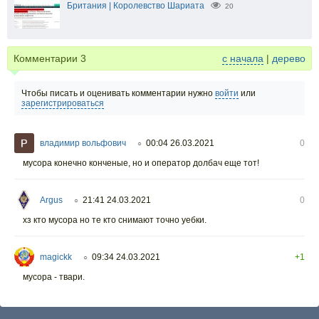
Британия | Королевство Шариата
20
Комментарии
3
с начала
|
дерево
Чтобы писать и оценивать комментарии нужно
войти
или
зарегистрироваться
владимир вольфович
00:04 26.03.2021
0
○
мусора конечно конченые, но и оператор долбач еще тот!
Argus
21:41 24.03.2021
0
○
хз кто мусора но те кто снимают точно уебки.
magickk
09:34 24.03.2021
+1
○
мусора - твари.