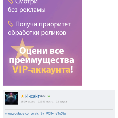
★
Инсайт
11643
|
+98
1859
видео
62783
поста
62
друга
www.youtube.com/watch?v=PC9vheTuXfw