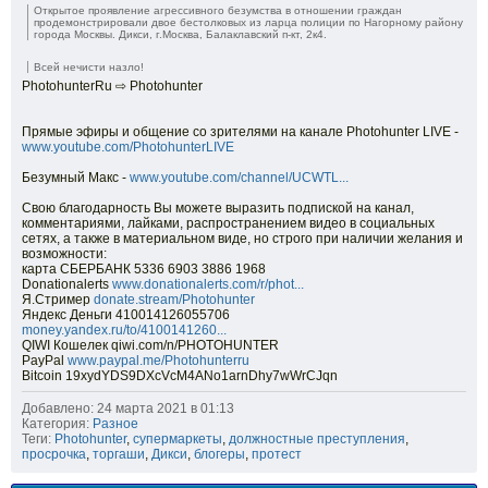
Открытое проявление агрессивного безумства в отношении граждан
продемонстрировали двое бестолковых из ларца полиции по Нагорному району
города Москвы. Дикси, г.Москва, Балаклавский п-кт, 2к4.
Всей нечисти назло!
PhotohunterRu ⇨ Photohunter
Прямые эфиры и общение со зрителями на канале Photohunter LIVE -
www.youtube.com/PhotohunterLIVE​
Безумный Макс -
www.youtube.com/channel/UCWTL...​
Свою благодарность Вы можете выразить подпиской на канал,
комментариями, лайками, распространением видео в социальных
сетях, а также в материальном виде, но строго при наличии желания и
возможности:
карта СБЕРБАНК 5336 6903 3886 1968
Donationalerts
www.donationalerts.com/r/phot...​
Я.Стример
donate.stream/Photohunter​
Яндекс Деньги 410014126055706
money.yandex.ru/to/4100141260...​
QIWI Кошелек qiwi.com/n/PHOTOHUNTER
PayPal
www.paypal.me/Photohunterru​
Bitcoin 19xydYDS9DXcVcM4ANo1arnDhy7wWrCJqn
Добавлено: 24 марта 2021 в 01:13
Категория:
Разное
Теги:
Photohunter
,
супермаркеты
,
должностные преступления
,
просрочка
,
торгаши
,
Дикси
,
блогеры
,
протест