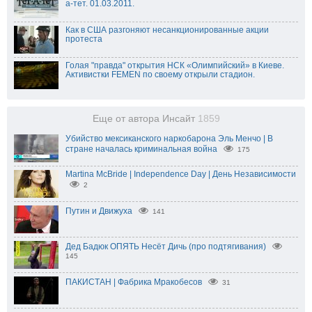
а-тет. 01.03.2011.
Как в США разгоняют несанкционированные акции
протеста
Голая "правда" открытия НСК «Олимпийский» в Киеве.
Активистки FEMEN по своему открыли стадион.
Еще от автора Инсайт
1859
Убийство мексиканского наркобарона Эль Менчо | В
стране началась криминальная война
175
Martina McBride | Independence Day | День Независимости
2
Путин и Движуха
141
Дед Бадюк ОПЯТЬ Несёт Дичь (про подтягивания)
145
ПАКИСТАН | Фабрика Мракобесов
31