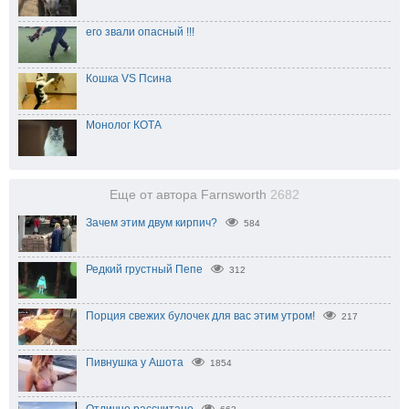
его звали опасный !!!
Кошка VS Псина
Монолог КОТА
Еще от автора Farnsworth
2682
Зачем этим двум кирпич?
584
Редкий грустный Пепе
312
Порция свежих булочек для вас этим утром!
217
Пивнушка у Ашота
1854
Отлично рассчитано