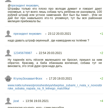
@
президент янукович
,
Штрафы только кто плохо про володю думает и говорит дают
огромные, а тут всего лишь собака чуть ребёнка не разорвала, 100
рублей штраф или устное замечание. Вот был бы пикет... Или не
дай бог про навального кто-то упомянул, тут бы вся районная
милиция прибежала бы.
президент янукович
23:12 20.03.2021
+1
○
надо давать штраф окуенный , где намордник на телёнке ?
12345678987
22:54 20.03.2021
+2
○
Ну паренёк хоть пёселя маленького не бросил, пришел за ним
обратно. Красава, а баба ебанашка конченая, собака тут не
виновата, это этой дуре срок надо дать.
КтулхуЗохаваитФсех
17:20 19.03.2021
+2
○
www.nsktv.ru/news/proisshestviya/vtsepilas_zubami_i_rvala_v_novosibi
rske_sobaka_napala_na_9_letnego_malchika/
jizat
13:56 19.03.2021
+4
○
предлагаю усыпить. кого - сами решайте.