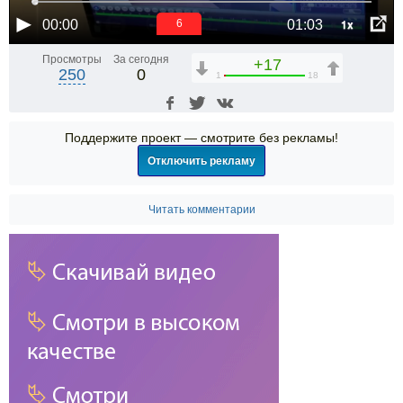
1x
00:00
01:03
6
Просмотры
За сегодня
+17
250
0
1
18
Поддержите проект — смотрите без рекламы!
Отключить рекламу
Читать комментарии