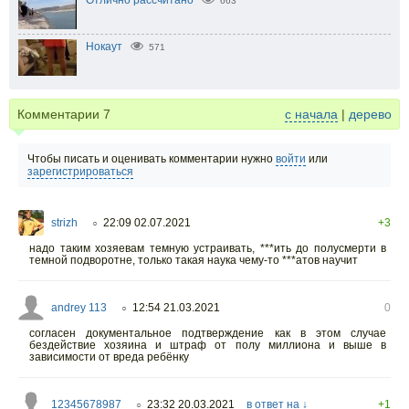
663
Нокаут
571
Комментарии
7
с начала
|
дерево
Чтобы писать и оценивать комментарии нужно
войти
или
зарегистрироваться
strizh
22:09 02.07.2021
+3
○
надо таким хозяевам темную устраивать, ***ить до полусмерти в
темной подворотне, только такая наука чему-то ***атов научит
andrey 113
12:54 21.03.2021
0
○
согласен документальное подтверждение как в этом случае
бездействие хозяина и штраф от полу миллиона и выше в
зависимости от вреда ребёнку
12345678987
23:32 20.03.2021
в ответ на ↓
+1
○