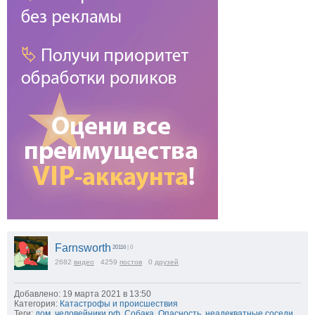
Farnsworth
20116
| 0
2682
видео
4259
постов
0
друзей
Добавлено: 19 марта 2021 в 13:50
Категория:
Катастрофы и происшествия
Теги:
дом
,
человейники рф
,
Собака
,
Опасность
,
неадекватные соседи
,