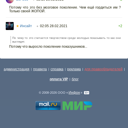
Потому что это без мозговое поколение. Чем ещё гордиться им ?
Только своей ЖОПОЙ.
★
Инсайт
02:05 28.02.2021
+2
○
По чему то это считается творчеством среди молодых показывать то как они
выглядят.
Потому что выросло поколение показушников...
администрация
правила
справка
реклама
для правообладателей
|
|
|
|
|
оплата VIP
блог
|
Инфон
© 2008-2026 ООО «
»