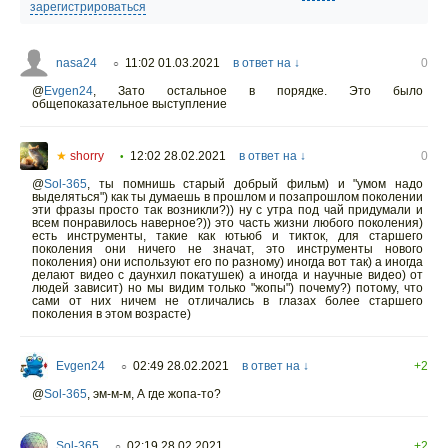
зарегистрироваться
nasa24
11:02 01.03.2021
в ответ на ↓
0
○
@
Evgen24
,
Зато остальное в порядке. Это было
общепоказательное выступление
★
shorry
12:02 28.02.2021
в ответ на ↓
0
•
@
Sol-365
,
ты помнишь старый добрый фильм) и "умом надо
выделяться") как ты думаешь в прошлом и позапрошлом поколении
эти фразы просто так возникли?)) ну с утра под чай придумали и
всем понравилось наверное?)) это часть жизни любого поколения)
есть инструменты, такие как ютьюб и тикток, для старшего
поколения они ничего не значат, это инструменты нового
поколения) они используют его по разному) иногда вот так) а иногда
делают видео с даунхил покатушек) а иногда и научные видео) от
людей зависит) но мы видим только "жопы") почему?) потому, что
сами от них ничем не отличались в глазах более старшего
поколения в этом возрасте)
Evgen24
02:49 28.02.2021
в ответ на ↓
+2
○
@
Sol-365
,
эм-м-м, А где жопа-то?
Sol-365
02:19 28.02.2021
+2
○