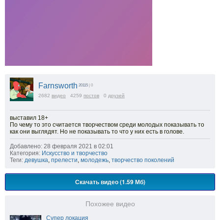
Farnsworth
20115
| 0
2682
видео
4259
постов
0
друзей
выставил 18+
По чему то это считается творчеством среди молодых показывать то
как они выглядят. Но не показывать то что у них есть в голове.
Добавлено: 28 февраля 2021 в 02:01
Категория:
Искусство и творчество
Теги:
девушка
,
прелести
,
молодежь
,
творчество поколений
Скачать видео (1.59 Мб)
Похожее видео
Супер локация