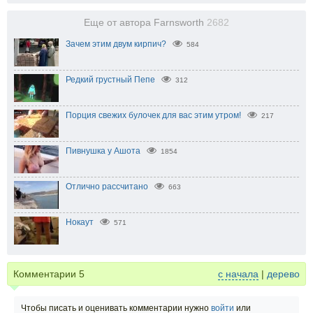
Еще от автора Farnsworth
2682
Зачем этим двум кирпич?
584
Редкий грустный Пепе
312
Порция свежих булочек для вас этим утром!
217
Пивнушка у Ашота
1854
Отлично рассчитано
663
Нокаут
571
Комментарии
5
с начала
|
дерево
Чтобы писать и оценивать комментарии нужно
войти
или