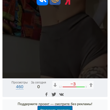
Просмотры
За сегодня
−3
460
0
12
9
Поддержите проект — смотрите без рекламы!