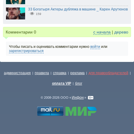
33 Богатыря Актеры дубляжа в машине _ Карен Арутюнов
159
Комментарии
0
с начала
|
дерево
Чтобы писать и оценивать комментарии нужно
войти
или
зарегистрироваться
администрация
правила
справка
реклама
для правообладателей
|
|
|
|
|
оплата VIP
блог
|
Инфон
© 2008-2026 ООО «
»