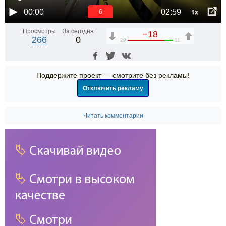
1x
00:00
02:59
5
Просмотры
За сегодня
−18
266
0
29
11
Поддержите проект — смотрите без рекламы!
Отключить рекламу
Читать комментарии