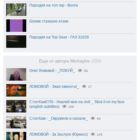
Пародия на топ гир - Волга
Gsоме страшне атаке
Пародия на Top Gear - ГАЗ 31029
Еще от автора Michaylov
2098
Олег Ломовой - _ПОХУЙ_
84
ЛОМОВОЙ - Экая свинота!_
17
СтопХамСПб - Наклей мне на лоб _ Stick it on my face
(english subtitles)
100
СтопХам - _Окружили и напали_
84
ЛОМОВОЙ - За Заслуги (Юркисс)
145