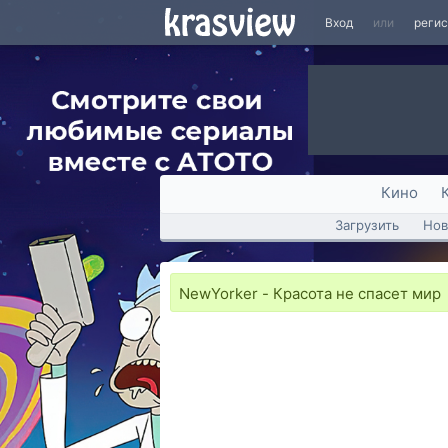
Вход
или
реги
Кино
Загрузить
Нов
NewYorker - Красота не спасет мир