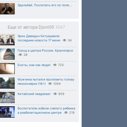
Эдильбай. Похлопать его по попе...
Еще от автора Djoni05
1047
Эрик Давидыч Китуашвили
последние новости 17 июня
34
Город в центре России. Красноярск
28
Еноты, они как люди!
720
Мужчина пытался проломить голову
пенсионерке (18+)
1094
Китайский неадекват
859
Воспитатели избили слепого ребенка
в реабилитационном центре
219