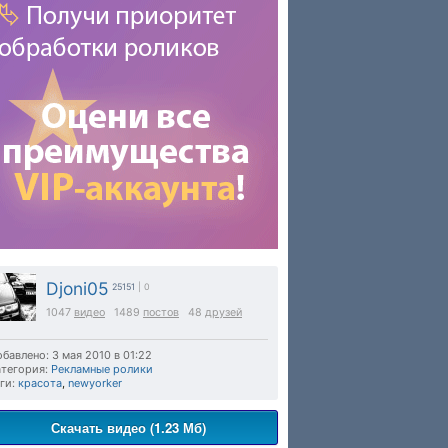
Djoni05
25151
| 0
1047
видео
1489
постов
48
друзей
бавлено: 3 мая 2010 в 01:22
тегория:
Рекламные ролики
ги:
красота
,
newyorker
Скачать видео (1.23 Мб)