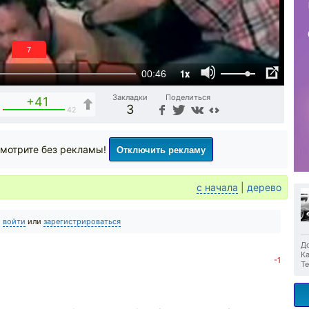
6
1x
00:46
Закладки
Поделиться
+41
3
1
42
Отключить рекламу
мотрите без рекламы!
с начала
|
дерево
о
войти
или
зарегистрироваться
До
Ка
-1
Те