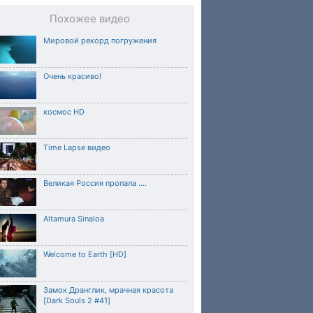
Похожее видео
Мировой рекорд погружения
Очень красиво!
космос HD
Time Lapse видео
Великая Россия пропала ....
Altamura Sinaloa
Welcome to Earth [HD]
Замок Дранглик, мрачная красота
[Dark Souls 2 #41]