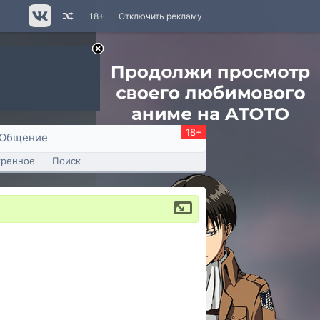
18+
Отключить рекламу
18+
Общение
тренное
Поиск