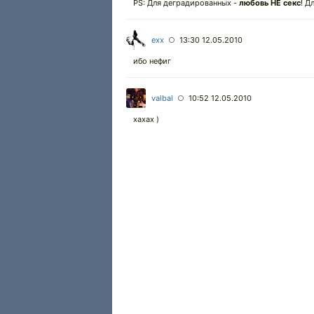
PS: Для деградированных -
любовь НЕ секс
! Д
exx
13:30 12.05.2010
○
ибо нефиг
valbal
10:52 12.05.2010
○
хахах )