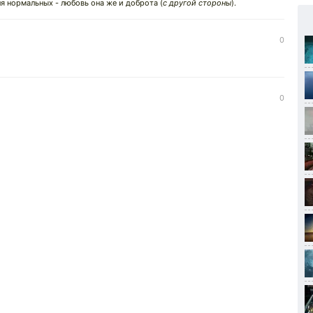
ля нормальных - любовь она же и доброта (
с другой стороны
).
0
0