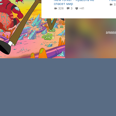
спасет мир
3
326
3
+41
админ