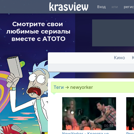
Вход
или
реги
Кино
Теги
→
newyorker
00:46
NewYorker - Красота не
Рек