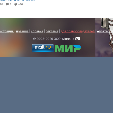
20
2
+16
истрация
|
правила
|
справка
|
реклама
|
для правообладателей
|
оплата VI
© 2008-2026 ООО «
Инфон
»