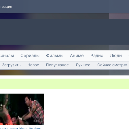
страция
Каналы
Сериалы
Фильмы
Аниме
Радио
Люди
Загрузить
Новое
Популярное
Лучшее
Сейчас смотрят
00:45
лама сети New Yorker