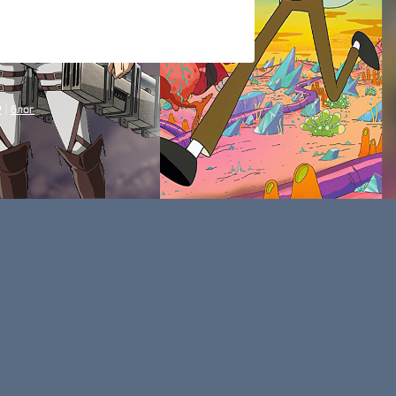
P
|
блог