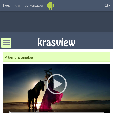
Вход
или
регистрация
18+
Altamura Sinaloa