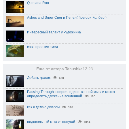
Quintana Roo
Ashes and Snow Снег и Пепел( Грегори Колбер )
Интересный талант у художника
сова проотив змеи
Еще от автора Tanushka12
23
Добавь красок
438
Passing Through. энергия единственной мысли может
определить движение вселенной
110
как я делаю диплом
318
недовольный котэ vs попугай
1054