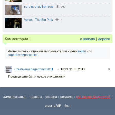
котэ против frontrow
300
Velvet - The Big Pink
7
Комментарии
1
с начала
|
дерево
Чтобы писать и оценивать комментарии нужно
войти
или
зарегистрироваться
Creativemanagermmm2011
18:21 31.05.2012
0
○
Предыдущие были лучше это фикалия
администрация
правила
справка
реклама
для правообладателей
|
|
|
|
|
оплата VIP
блог
|