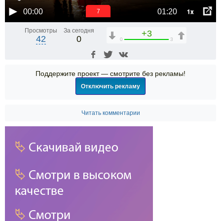
1x
00:00
01:20
7
Просмотры
За сегодня
+3
42
0
0
3
Поддержите проект — смотрите без рекламы!
Отключить рекламу
Читать комментарии