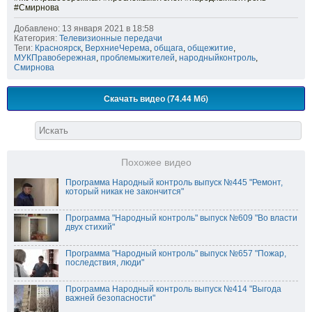
#Смирнова
Добавлено: 13 января 2021 в 18:58
Категория:
Телевизионные передачи
Теги:
Красноярск
,
ВерхниеЧерема
,
общага
,
общежитие
,
МУКПравобережная
,
проблемыжителей
,
народныйконтроль
,
Смирнова
Скачать видео (74.44 Мб)
Похожее видео
Программа Народный контроль выпуск №445 "Ремонт,
который никак не закончится"
Программа "Народный контроль" выпуск №609 "Во власти
двух стихий"
Программа "Народный контроль" выпуск №657 "Пожар,
последствия, люди"
Программа Народный контроль выпуск №414 "Выгода
важней безопасности"