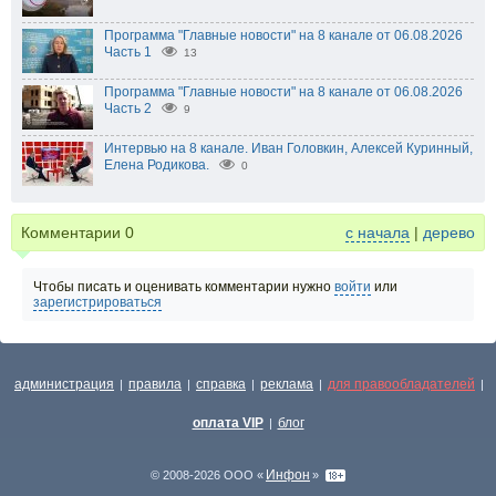
Программа "Главные новости" на 8 канале от 06.08.2026
Часть 1
13
Программа "Главные новости" на 8 канале от 06.08.2026
Часть 2
9
Интервью на 8 канале. Иван Головкин, Алексей Куринный,
Елена Родикова.
0
Комментарии
0
с начала
|
дерево
Чтобы писать и оценивать комментарии нужно
войти
или
зарегистрироваться
администрация
правила
справка
реклама
для правообладателей
|
|
|
|
|
оплата VIP
блог
|
Инфон
© 2008-2026 ООО «
»