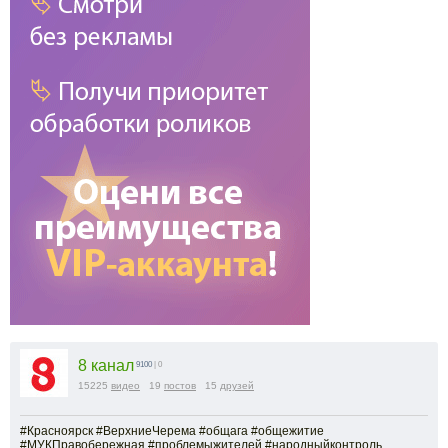
8 канал
9100
| 0
15225
видео
19
постов
15
друзей
#Красноярск #ВерхниеЧерема #общага #общежитие
#МУКПравобережная #проблемыжителей #народныйконтроль