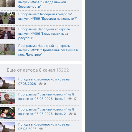
выпуск №414 "Выгода важней
безопасности"
Программа "Народный контроль"
выпуск №569 "Бросили на полпути?"
Программа Народный контроль
выпуск №406 "Кому платить за
ресурсы"
Программа Народный контроль
выпуск №231 "Пропавшая лестница в
пос. Лалетино"
Еще от автора 8 канал
15222
Погода в Красноярском крае на
07.08.2026
0
Программа "Главные новости" на 8
канале от 05.08.2026 Часть 1
17
Программа "Главные новости" на 8
канале от 05.08.2026 Часть 2
8
Погода в Красноярском крае на
06.08.2026
2