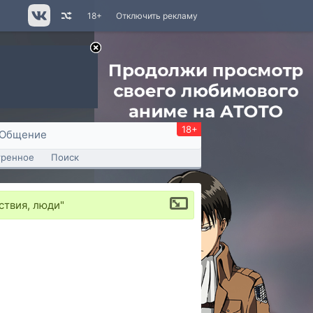
18+
Отключить рекламу
18+
Общение
тренное
Поиск
ствия, люди"