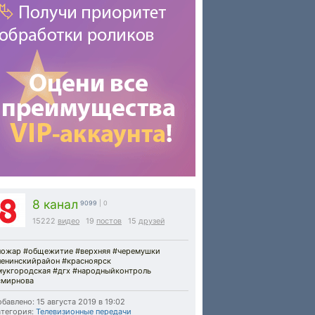
8 канал
9099
| 0
15222
видео
19
постов
15
друзей
пожар #общежитие #верхняя #черемушки
ленинскийрайон #красноярск
мукгородская #дгх #народныйконтроль
смирнова
бавлено: 15 августа 2019 в 19:02
тегория:
Телевизионные передачи