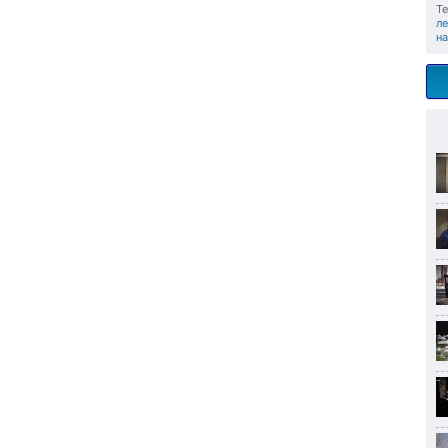
Те
л
н