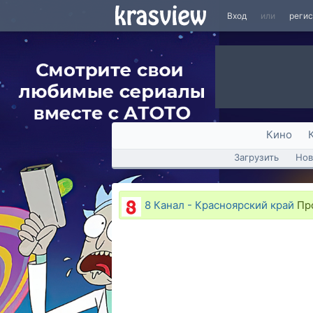
Вход
или
реги
Кино
Загрузить
Нов
8 Канал - Красноярский край
Про