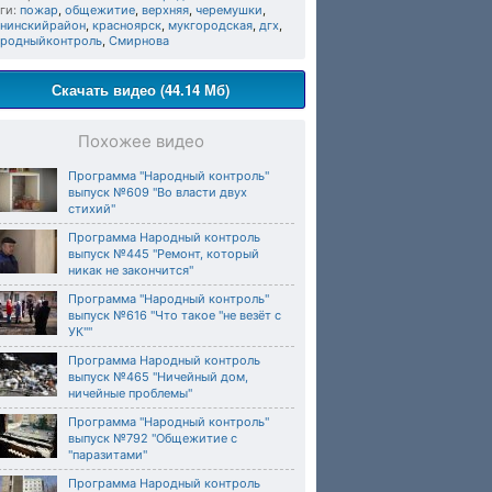
ги:
пожар
,
общежитие
,
верхняя
,
черемушки
,
енинскийрайон
,
красноярск
,
мукгородская
,
дгх
,
ародныйконтроль
,
Смирнова
Скачать видео (44.14 Мб)
Похожее видео
Программа "Народный контроль"
выпуск №609 "Во власти двух
стихий"
Программа Народный контроль
выпуск №445 "Ремонт, который
никак не закончится"
Программа "Народный контроль"
выпуск №616 "Что такое "не везёт с
УК""
Программа Народный контроль
выпуск №465 "Ничейный дом,
ничейные проблемы"
Программа "Народный контроль"
выпуск №792 "Общежитие с
"паразитами"
Программа Народный контроль