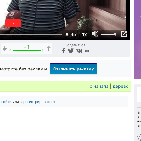
6
1x
06:45
Поделиться
+1
0
1
Отключить рекламу
мотрите без рекламы!
с начала
|
дерево
о
войти
или
зарегистрироваться
#
#
#
#
До
Ка