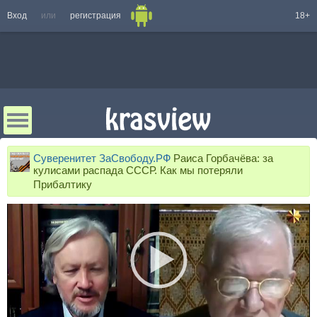
Вход
или
регистрация
18+
Суверенитет ЗаСвободу.РФ
Раиса Горбачёва: за
кулисами распада СССР. Как мы потеряли
Прибалтику