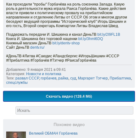
Как проходили "пробы" Горбачёва на роль союзника Запада. Какую
роль в деятельности мужа играла Раиса Горбачёва. Какие действия
власти привели к политическому провалу на прибалтийском
направлении и отделению Литвы от СССР. Об этом и многом другом
беседуют ведущий программы "Исторический клуб" Игорь Шишкин и
его гость, Второй секретарь Компартии Литвы Владислав Швед.
Поддержать передачи И. Шишкина и канал ДеньТВ
bit.ly/2I9FL1B
Книга И. Шишкина без торговой наценки
bit.ly/3hmI6DQ
Книжный магазин ДеньТВ
bit.ly/dentv-shop
Сайт ДеньТВ
dentv.ru/
#ДеньТВ #Литва #Саюдис #Ландсбергис #ИгорьШишкин #СССР
#Прибалтика #Горбачёв #Тэтчер #РаисаГорбачёва
Добавлено: 9 января 2021 в 09:41
Категория:
Новости и политика
Теги:
развал СССР
,
горбачев
,
райка
,
суд
,
Маргарет Тэтчер
,
Прибалтика
,
спецслужбы
Скачать видео (128.4 Мб)
Похожее видео
Великий ОБМАН Горбачева