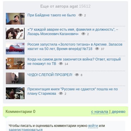
Еще от автора agat
15612
При Байдене такого не было
2
«"У каждой аварии есть имя, фамилия и должность", –
Лазарь Моисеевич Каганович»
2
Россия запустила «Золотого титана» в Арктике. Запасов
хватит на 50 лет, Время-вперёд! №718
37
Когда на самом деле закончится война? Ответ, который
не покажут по ТВ
14
ЧУДО! СЛЕПОЙ ПРОЗРЕЛ!
8
Презентация книги "Русские не сдаются" пошла не по
плану Старикова
2
Комментарии
0
с начала
|
дерево
Чтобы писать и оценивать комментарии нужно
войти
или
зарегистрироваться