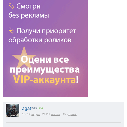
agat
25482
|
+14
15612
видео
20111
постов
45
друзей