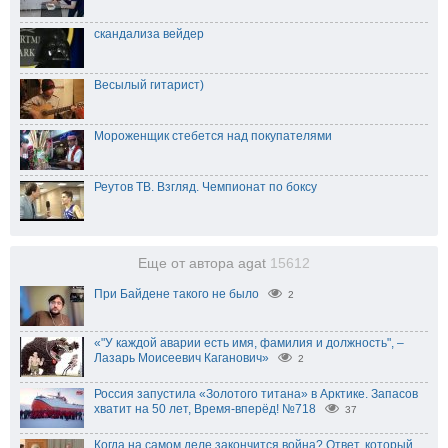
скандализа вейдер
Весылый гитарист)
Мороженщик стебется над покупателями
Реутов ТВ. Взгляд. Чемпионат по боксу
Еще от автора agat
15612
При Байдене такого не было
2
«"У каждой аварии есть имя, фамилия и должность", –
Лазарь Моисеевич Каганович»
2
Россия запустила «Золотого титана» в Арктике. Запасов
хватит на 50 лет, Время-вперёд! №718
37
Когда на самом деле закончится война? Ответ, который