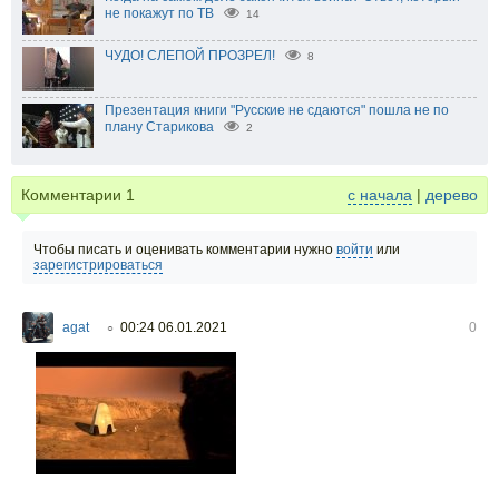
не покажут по ТВ
14
ЧУДО! СЛЕПОЙ ПРОЗРЕЛ!
8
Презентация книги "Русские не сдаются" пошла не по
плану Старикова
2
Комментарии
1
с начала
|
дерево
Чтобы писать и оценивать комментарии нужно
войти
или
зарегистрироваться
agat
00:24 06.01.2021
0
○