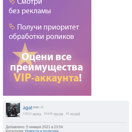
agat
25482
|
+5
15612
видео
20106
постов
45
друзей
Добавлено: 5 января 2021 в 23:54
Категория:
Новости и политика