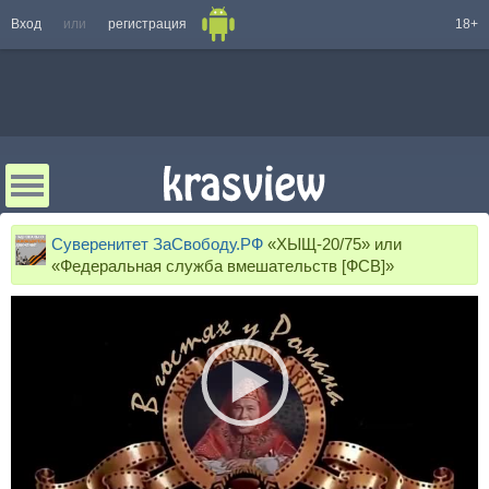
Вход
или
регистрация
18+
Суверенитет ЗаСвободу.РФ
«ХЫЩ-20/75» или
«Федеральная служба вмешательств [ФСВ]»