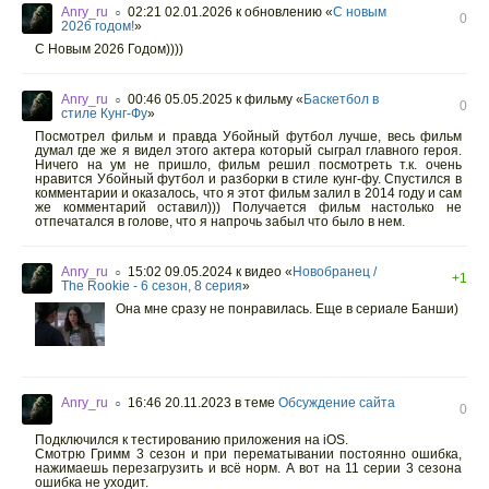
Anry_ru
02:21 02.01.2026
к обновлению «
С новым
○
0
2026 годом!
»
C Новым 2026 Годом))))
Anry_ru
00:46 05.05.2025
к фильму «
Баскетбол в
○
0
стиле Кунг-Фу
»
Посмотрел фильм и правда Убойный футбол лучше, весь фильм
думал где же я видел этого актера который сыграл главного героя.
Ничего на ум не пришло, фильм решил посмотреть т.к. очень
нравится Убойный футбол и разборки в стиле кунг-фу. Спустился в
комментарии и оказалось, что я этот фильм залил в 2014 году и сам
же комментарий оставил))) Получается фильм настолько не
отпечатался в голове, что я напрочь забыл что было в нем.
Anry_ru
15:02 09.05.2024
к видео «
Новобранец /
○
+1
The Rookie - 6 сезон, 8 серия
»
Она мне сразу не понравилась. Еще в сериале Банши)
Anry_ru
16:46 20.11.2023
в теме
Обсуждение сайта
○
0
Подключился к тестированию приложения на iOS.
Смотрю Гримм 3 сезон и при перематывании постоянно ошибка,
нажимаешь перезагрузить и всё норм. А вот на 11 серии 3 сезона
ошибка не уходит.