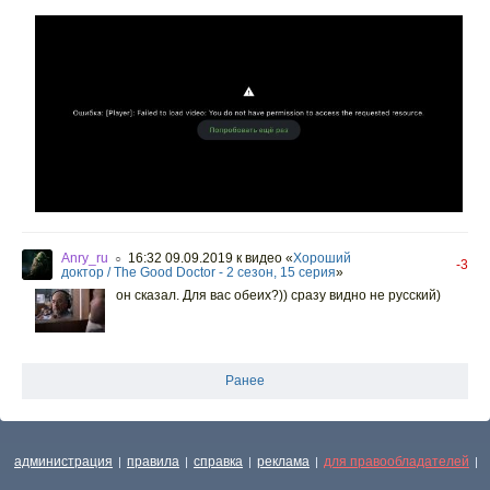
Anry_ru
16:32 09.09.2019
к видео «
Хороший
○
-3
доктор / The Good Doctor - 2 сезон, 15 серия
»
он сказал. Для вас обеих?)) сразу видно не русский)
Ранее
администрация
правила
справка
реклама
для правообладателей
|
|
|
|
|