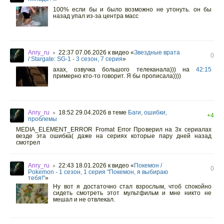
100% если бы и было возможно не утонуть. он бы
назад упал из-за центра масс
Anry_ru
22:37 07.06.2026
к видео «
Звездные врата
○
0
/ Stargate: SG-1 - 3 сезон, 7 серия
»
ахах, озвучка большого телеканала))) на
42:15
примерно кто-то говорит. Я бы прописала))))
Anry_ru
18:52 29.04.2026
в теме
Баги, ошибки,
○
+4
проблемы
MEDIA_ELEMENT_ERROR Fromat Error Проверил на 3х сериалах
везде эта ошибка( даже на сериях которые пару дней назад
смотрел
Anry_ru
22:43 18.01.2026
к видео «
Покемон /
○
0
Pokemon - 1 сезон, 1 серия "Покемон, я выбираю
тебя!"
»
Ну вот я достаточно стал взрослым, чтоб спокойно
сидеть смотреть этот мультфильм и мне никто не
мешал и не отвлекал.