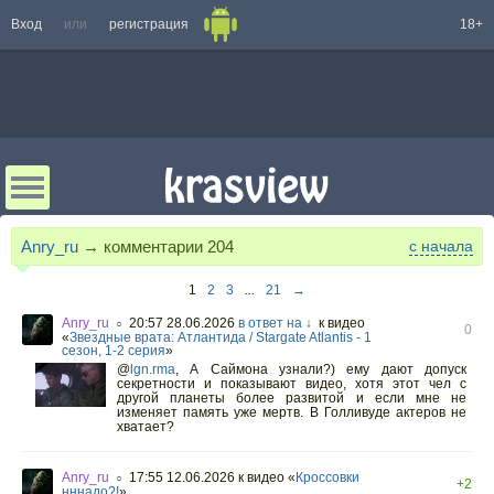
Вход
или
регистрация
18+
Anry_ru
→ комментарии
204
с начала
1
2
3
...
21
→
Anry_ru
20:57 28.06.2026
в ответ на ↓
к видео
○
0
«
Звездные врата: Атлантида / Stargate Atlantis - 1
сезон, 1-2 серия
»
@
lgn.rma
, А Саймона узнали?) ему дают допуск
секретности и показывают видео, хотя этот чел с
другой планеты более развитой и если мне не
изменяет память уже мертв. В Голливуде актеров не
хватает?
Anry_ru
17:55 12.06.2026
к видео «
Кроссовки
○
+2
нннадо?!
»