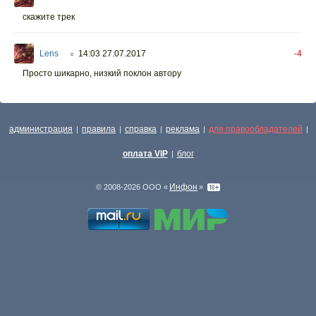
скажите трек
Lens
14:03 27.07.2017
-4
○
Просто шикарно, низкий поклон автору
администрация
правила
справка
реклама
для правообладателей
|
|
|
|
|
оплата VIP
блог
|
Инфон
© 2008-2026 ООО «
»