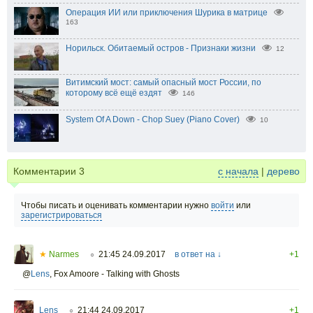
Операция ИИ или приключения Шурика в матрице
163
Норильск. Обитаемый остров - Признаки жизни
12
Витимский мост: самый опасный мост России, по
которому всё ещё ездят
146
System Of A Down - Chop Suey (Piano Cover)
10
Комментарии
3
с начала
|
дерево
Чтобы писать и оценивать комментарии нужно
войти
или
зарегистрироваться
★
Narmes
21:45 24.09.2017
в ответ на ↓
+1
○
@
Lens
,
Fox Amoore - Talking with Ghosts
Lens
21:44 24.09.2017
+1
○