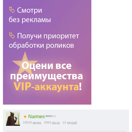
★
Narmes
660615
| 0
23516
видео
3363
поста
13
друзей