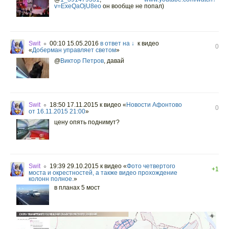
v=ExeQaOjU8eo
он вообще не попал)
Swit
00:10 15.05.2016
в ответ на ↓
к видео
○
0
«
Доберман управляет светом
»
@
Виктор Петров
,
давай
Swit
18:50 17.11.2015
к видео «
Новости Афонтово
○
0
от 16.11.2015 21:00
»
цену опять поднимут?
Swit
19:39 29.10.2015
к видео «
Фото четвертого
○
+1
моста и окрестностей, а также видео прохождение
колонн полное.
»
в планах 5 мост