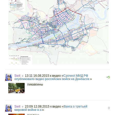
Swit
13:11 16.08.2015
к видео «
Срочно! МИД РФ
○
+5
опубликовало видео российских войск на Донбассе.
»
пикавоины
Swit
23:09 12.08.2015
к видео «
Ванга о третьей
○
0
мировой войне н.э.
»