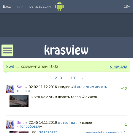
Вход
или
регистрация
18+
Swit
→ комментарии
1003
с начала
1
2
3
...
101
→
Swit
02:02 11.12.2016
к видео «
И что с этим делать
○
+12
теперь
»
и что же с этим делать теперь? аххаха
Swit
22:45 14.11.2016
в ответ на ↓
к видео
○
+1
«
Попробовал
»
@
1_391479331
,
www.youtube.com/watch?