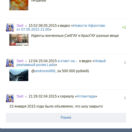
пиздешь
Swit
15:52 08.05.2015
к видео «
Новости Афонтово
○
+1
от 07.05.2015 21:00
»
Идиоты конченные,СибГАУ и КрасГАУ разные вещи
Swit
12:04 25.04.2015
в ответ на ↓
к видео «
Новый
○
0
рекламный ролик Lada
»
@
andronio666
,
за 500 000 рублей)
Swit
21:26 02.04.2015
к сериалу «
Атлантида
»
○
0
23 января 2015 года было объявлено, что шоу закрыто
Ранее