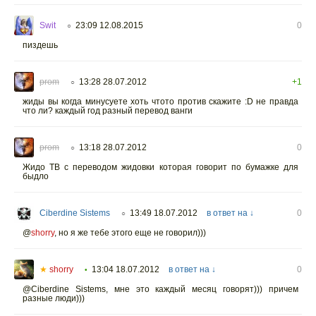
Swit
23:09 12.08.2015
0
○
пиздешь
prom
13:28 28.07.2012
+1
○
жиды вы когда минусуете хоть чтото против скажите :D не правда
что ли? каждый год разный перевод ванги
prom
13:18 28.07.2012
0
○
Жидо ТВ с переводом жидовки которая говорит по бумажке для
быдло
Ciberdine Sistems
13:49 18.07.2012
в ответ на ↓
0
○
@
shorry
,
но я же тебе этого еще не говорил)))
★
shorry
13:04 18.07.2012
в ответ на ↓
0
•
@Ciberdine Sistems, мне это каждый месяц говорят))) причем
разные люди)))