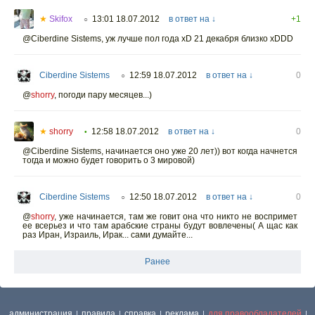
★
Skifox
13:01 18.07.2012
в ответ на ↓
+1
○
@Ciberdine Sistems, уж лучше пол года xD 21 декабря близко xDDD
Ciberdine Sistems
12:59 18.07.2012
в ответ на ↓
0
○
@
shorry
,
погоди пару месяцев...)
★
shorry
12:58 18.07.2012
в ответ на ↓
0
•
@Ciberdine Sistems, начинается оно уже 20 лет)) вот когда начнется
тогда и можно будет говорить о 3 мировой)
Ciberdine Sistems
12:50 18.07.2012
в ответ на ↓
0
○
@
shorry
,
уже начинается, там же говит она что никто не воспримет
ее всерьез и что там арабские страны будут вовлечены( А щас как
раз Иран, Израиль, Ирак... сами думайте...
Ранее
администрация
правила
справка
реклама
для правообладателей
|
|
|
|
|