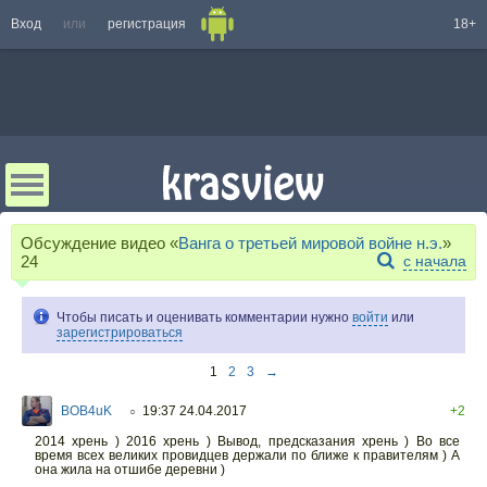
Вход
или
регистрация
18+
Обсуждение видео «
Ванга о третьей мировой войне н.э.
»
24
с начала
Чтобы писать и оценивать комментарии нужно
войти
или
зарегистрироваться
1
2
3
→
BOB4uK
19:37 24.04.2017
+2
○
2014 хрень ) 2016 хрень ) Вывод, предсказания хрень ) Во все
время всех великих провидцев держали по ближе к правителям ) А
она жила на отшибе деревни )