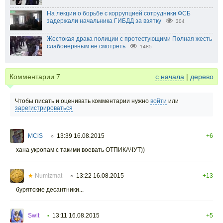
На лекции о борьбе с коррупцией сотрудники ФСБ
задержали начальника ГИБДД за взятку
304
Жестокая драка полиции с протестующими Полная жесть
слабонервным не смотреть
1485
Комментарии
7
с начала
|
дерево
Чтобы писать и оценивать комментарии нужно
войти
или
зарегистрироваться
MCiS
13:39 16.08.2015
+6
○
хана укропам с такими воевать ОТПИКАЧУТ))
★
Numizmat
13:22 16.08.2015
+13
○
бурятские десантники...
Swit
13:11 16.08.2015
+5
•