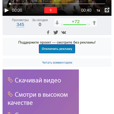
1x
00:00
00:40
6
Просмотры
За сегодня
+72
345
0
2
74
Поддержите проект — смотрите без рекламы!
Отключить рекламу
Читать комментарии