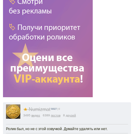
★
Numizmat
56927
| 0
3495
видео
6389
постов
8
друзей
Ролик был, но не с этой озвучкой. Думайте удалять или нет.