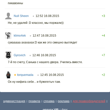
пикавоины
Null Sheen
12:52 16.08.2015
+3
○
Не, не удаляй :D классно, мы поржали))
klimo4ek
12:47 16.08.2015
+4
○
сукааааа ахахахах:D как же это смешно выглядит
Gyrovich
12:46 16.08.2015
+7
○
7-й по счету, Санька с нашего двора. Учились вместе.
★
torquemada
12:45 16.08.2015
+2
○
Ох ну нифига себе... и Кужегетыч там.
администрация
правила
справка
реклама
для правообладателей
|
|
|
|
|
оплата VIP
блог
|