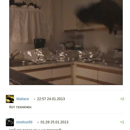
Wallace
22:57 24.01.2013
+2
○
Кот техничен.
onefour88
01:28 25.01.2013
+1
○