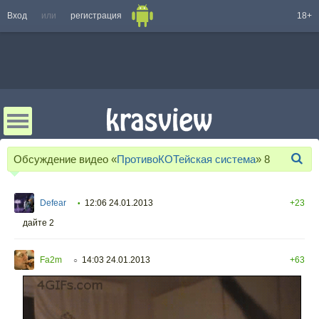
Вход
или
регистрация
18+
Обсуждение видео «
ПротивоКОТейская система
»
8
Defear
12:06 24.01.2013
+23
•
дайте 2
Fa2m
14:03 24.01.2013
+63
○