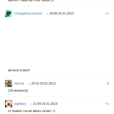
мой кот такую же х-ню творит;D
Changeling Deenzo
20:00 25.01.2013
+1
○
фольга атакуэт
nyncuk
20:53 25.01.2013
-3
○
228 вплюсе)))
eightkey
21:59 25.01.2013
+1
○
от бумаги так же вверх сигают =)