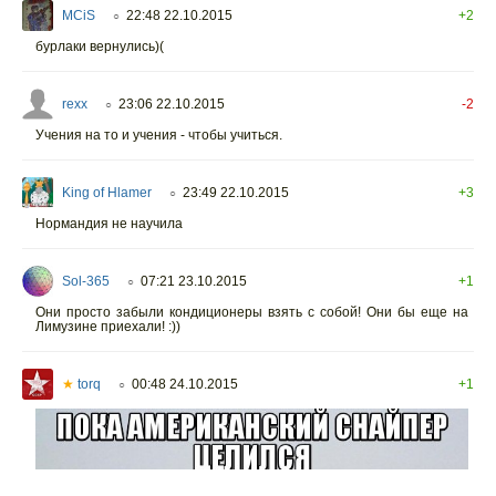
MCiS
22:48 22.10.2015
+2
○
бурлаки вернулись)(
rexx
23:06 22.10.2015
-2
○
Учения на то и учения - чтобы учиться.
King of Hlamer
23:49 22.10.2015
+3
○
Нормандия не научила
Sol-365
07:21 23.10.2015
+1
○
Они просто забыли кондиционеры взять с собой! Они бы еще на
Лимузине приехали! :))
★
torq
00:48 24.10.2015
+1
○