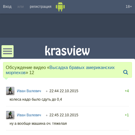
Вход
или
регистрация
18+
Обсуждение видео «
Высадка бравых американских
морпехов
»
12
Иван Валевич
22:44 22.10.2015
+4
○
колеса надо было сдуть до 0,4
Иван Валевич
22:45 22.10.2015
+1
○
ну а вообще машина оч. тяжелая