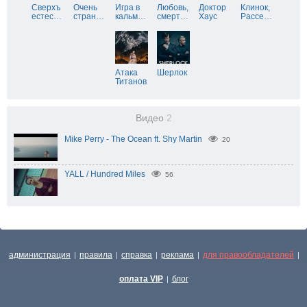
Сверхъ
Очень
Игра в
Любовь,
Доктор
Клинок,
естес
…
стран
…
кальм
…
смерт
…
Хаус
Рассе
…
Атака
Шерлок
Титанов
Видео
2
Mike Perry - The Ocean ft. Shy Martin
20
YALL / Hundred Miles
56
администрация
правила
справка
реклама
для правообладателей
|
|
|
|
|
оплата VIP
блог
|