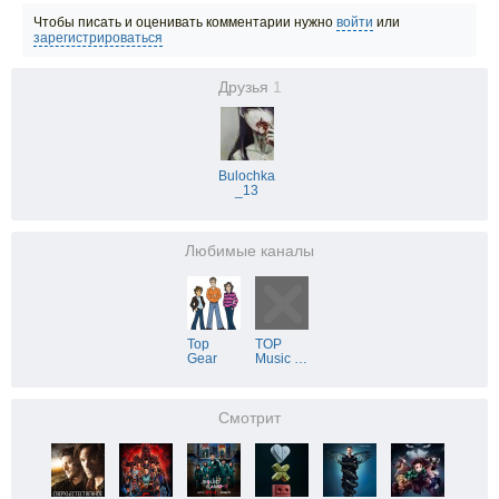
Чтобы писать и оценивать комментарии нужно
войти
или
зарегистрироваться
Друзья
1
Bulochka
_13
Любимые каналы
Top
TOP
Gear
Music
…
Смотрит