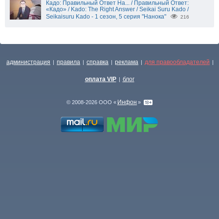
Кадо: Правильный Ответ На... / Правильный Ответ:
«Кадо» / Kado: The Right Answer / Seikai Suru Kado /
Seikaisuru Kado - 1 сезон, 5 серия "Нанока"
216
администрация
правила
справка
реклама
для правообладателей
|
|
|
|
|
оплата VIP
блог
|
Инфон
© 2008-2026 ООО «
»