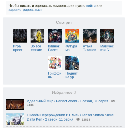
Чтобы писать и оценивать комментарии нужно
войти
или
зарегистрироваться
Смотрит
Игра
Во все
Клинок,
Футура
Атака
Магичес
прест
…
тяжкие
Рассе
…
ма
Титанов
кая Б
…
Гриффи
Поднят
ны
ие ур
…
Избранное
3
Идеальный Мир / Perfect World - 1 сезон, 31 серия
2436
О Моём Перерождении В Слизь / Tensei Shitara Slime
Datta Ken - 2 сезон, 11 серия
12818