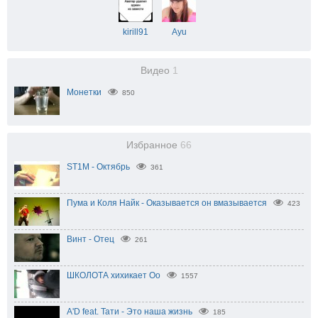
kirill91
Ayu
Видео
1
Монетки
850
Избранное
66
ST1M - Октябрь
361
Пума и Коля Найк - Оказывается он вмазывается
423
Винт - Отец
261
ШКОЛОТА хихикает Оо
1557
A'D feat. Тати - Это наша жизнь
185