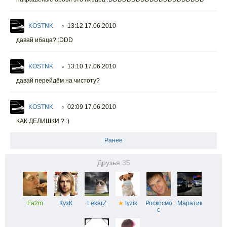
KOSTNK
13:12 17.06.2010
○
давай ибаца? :DDD
KOSTNK
13:10 17.06.2010
○
давай перейдём на чистоту?
KOSTNK
02:09 17.06.2010
○
КАК ДЕЛИШКИ ? :)
Ранее
Друзья
35
Fa2m
КузК
LekarZ
★
tyzik
Роскосмо
Маратик
с