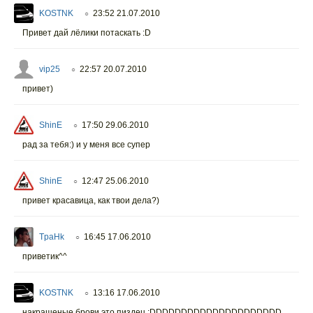
KOSTNK
23:52 21.07.2010
○
Привет дай лёлики потаскать :D
vip25
22:57 20.07.2010
○
привет)
ShinE
17:50 29.06.2010
○
рад за тебя:) и у меня все супер
ShinE
12:47 25.06.2010
○
привет красавица, как твои дела?)
TpaHk
16:45 17.06.2010
○
приветик^^
KOSTNK
13:16 17.06.2010
○
накрашеные брови это пиздец :DDDDDDDDDDDDDDDDDDDDD