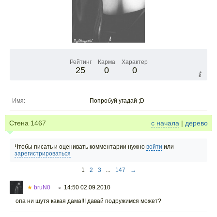
Рейтинг
Карма
Характер
25
0
0
Имя:
Попробуй угадай ;D
Стена
1467
с начала
|
дерево
Чтобы писать и оценивать комментарии нужно
войти
или
зарегистрироваться
1
2
3
...
147
→
★
bruN0
14:50 02.09.2010
○
опа ни шутя какая дама!!! давай подружимся может?