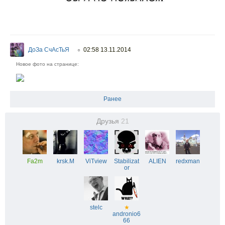
ДоЗа СчАсТьЯ
02:58 13.11.2014
○
Новое фото на странице:
Ранее
Друзья
21
Fa2m
krsk.M
ViTview
Stabilizat
ALIEN
redxman
or
stelc
★
andronio6
66