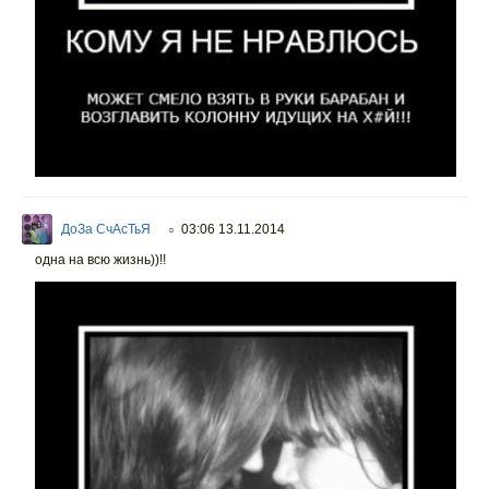
ДоЗа СчАсТьЯ
03:06 13.11.2014
○
одна на всю жизнь))!!