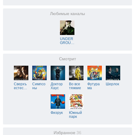
Любимые каналы
UNDER
GROU
…
Смотрит
Сверхъ
Симпсо
Доктор
Во все
Футура
Шерлок
естес
…
ны
Хаус
тяжкие
ма
Физрук
Южный
парк
Избранное
36