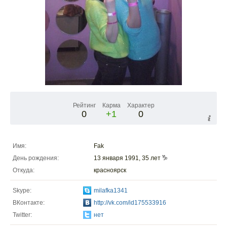
Рейтинг
Карма
Характер
0
+1
0
Имя:
Fak
День рождения:
13 января 1991, 35 лет
Откуда:
красноярск
Skype:
milafka1341
ВКонтакте:
http://vk.com/id175533916
Twitter:
нет