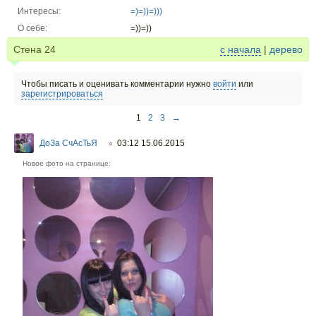
Интересы:
=)=))=)))
О себе:
=))=))
Стена
24
с начала
|
дерево
Чтобы писать и оценивать комментарии нужно
войти
или
зарегистрироваться
1
2
3
→
ДоЗа СчАсТьЯ
03:12 15.06.2015
○
Новое фото на странице: