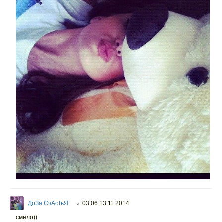
ДоЗа СчАсТьЯ
03:06 13.11.2014
○
смело))