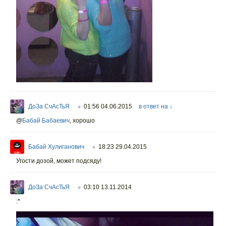
ДоЗа СчАсТьЯ
01:56 04.06.2015
в ответ на ↓
○
@
Бабай Бабаевич
,
хорошо
Бабай Хулиганович
18:23 29.04.2015
○
Угости дозой, может подсяду!
ДоЗа СчАсТьЯ
03:10 13.11.2014
○
:*