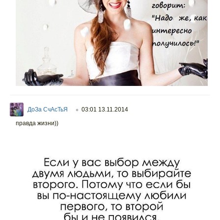
ДоЗа СчАсТьЯ
03:01 13.11.2014
○
правда жизни))