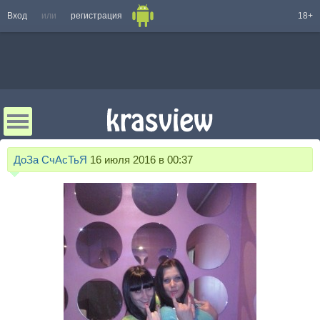
Вход
или
регистрация
18+
ДоЗа СчАсТьЯ
16 июля 2016 в 00:37