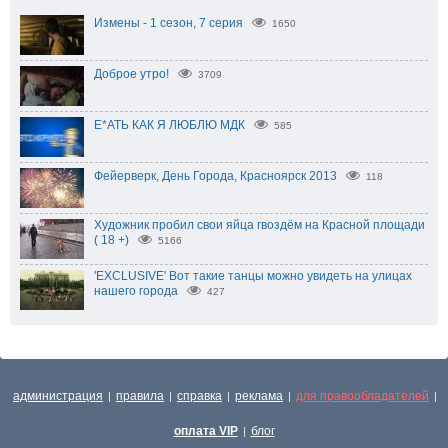
Измены - 1 сезон, 7 серия
1650
Доброе утро!
3709
Е*АТЬ КАК Я ЛЮБЛЮ МДК
585
Фейерверк, День Города, Красноярск 2013
118
Художник пробил свои яйца гвоздём на Красной площади
( 18 +)
5166
'EXCLUSIVE' Вот такие танцы можно увидеть на улицах
нашего города
427
администрация
правила
справка
реклама
для правообладателей
|
|
|
|
|
оплата VIP
блог
|