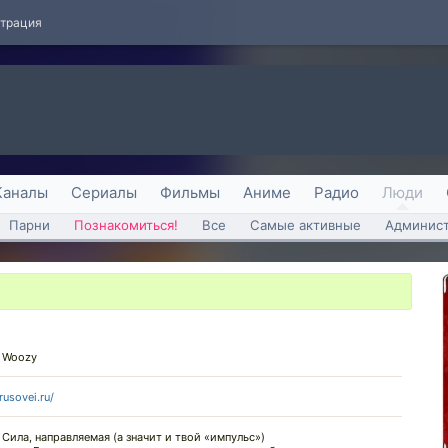
страция
Каналы
Сериалы
Фильмы
Аниме
Радио
Люди
Парни
Познакомиться!
Все
Самые активные
Админист
 Woozy
/rusovei.ru/
 Сила, направляемая (а значит и твой «импульс»)