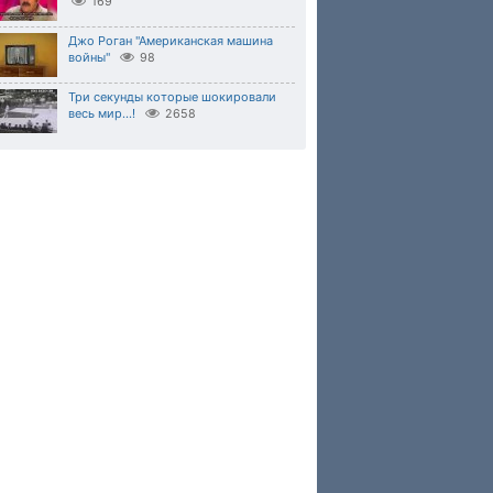
169
Джо Роган "Американская машина
войны"
98
Три секунды которые шокировали
весь мир...!
2658