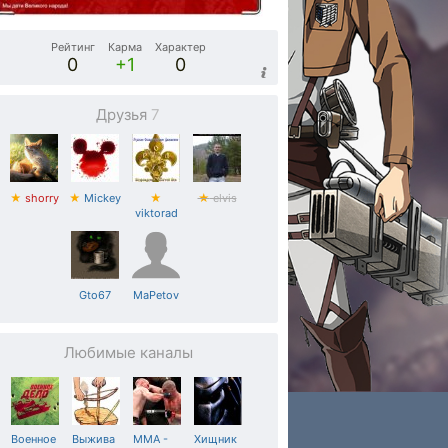
Рейтинг
Карма
Характер
0
+1
0
Друзья
7
★
shorry
★
Mickey
★
★
elvis
viktorad
Gto67
MaPetov
Любимые каналы
Военное
Выжива
MMA -
Хищник