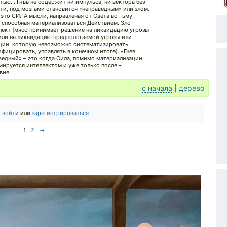
тью... Гнъв не содержит ни импульса, ни вектора без
ти, под мозгами становится «неправедным» или злом.
– это СИЛА мысли, направленая от Света во Тьму,
 способная материализоваться Действием. Зло –
лект (мясо принимает решение на ликвидацию угрозы
 или на ликвидацию предпологаемой угрозы или
ции, которую невозможно систематизировать,
ифицировать, управлять в конечном итоге). «Гнев
ведный» – это когда Сила, помимо материализации,
мируется интеллектом и уже только после –
вие.
с начала
|
дерево
о
войти
или
зарегистрироваться
1
2
→