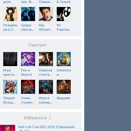
дело
ние. Ж
…
Смеша
…
& Чужой
Рождённ
Среда
Ray
Mr.
ые в С
…
обитан
…
William
…
Freeman
Смотрит
Игра
Рик и
Сверхъе
Симпсон
престо
…
Морти
стеств
…
ы
Теория
Очень
Игра в
Ведьмак
больш
…
странн
…
кальма
…
Избранное
3
Half-Life 3 на GDC 2015 (Гуфовский)