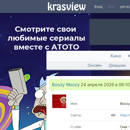
Вход
или
реги
Кино
Онлайн
Девушки
Boozy Woozy
24 апреля 2026 в 06:10
Имя:
Boozy
Сайты:
http:/
О себе:
Гнъв –