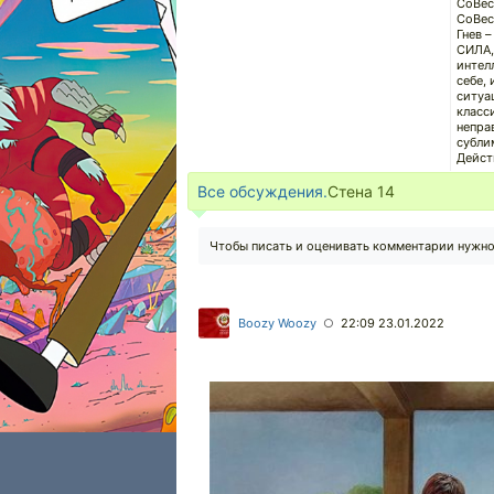
СоВес
СоВес
Гнев 
СИЛА,
интел
себе,
ситуа
класс
непра
субли
Дейст
Все обсуждения.
Стена
14
Чтобы писать и оценивать комментарии нужн
Boozy Woozy
22:09 23.01.2022
○