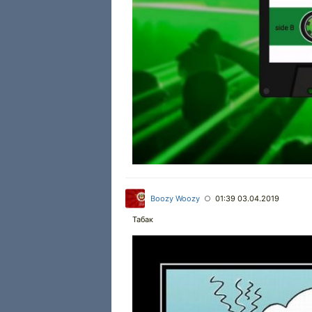
Boozy Woozy
01:39 03.04.2019
○
Табак