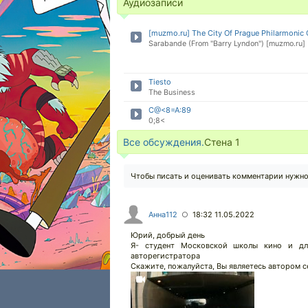
Аудиозаписи
[muzmo.ru] The City Of Prague Philarmoni
Sarabande (From "Barry Lyndon") [muzmo.ru]
Tiesto
The Business
C@<8=A:89
0;8<
Все обсуждения.
Стена
1
Чтобы писать и оценивать комментарии нужн
Анна112
18:32 11.05.2022
○
Юрий, добрый день
Я- студент Московской школы кино и для
авторегистратора
Скажите, пожалуйста, Вы являетесь автором с