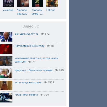
Уэнсдэй
Черное
Любовь,
Fallout
зеркало
смерть
…
Видео
32
Вот дебилы, бл*ть
672
Rammstein в 1994 году
18
чем можно заняться, когда нечем
заняться
74
девушки с большими попами
679
если напугать кошку
1539
краш-тест гелика
790