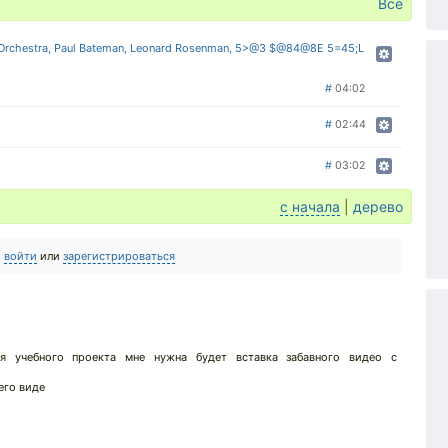
Все
c Orchestra, Paul Bateman, Leonard Rosenman, 5>@3 $@84@8E 5=45;L
#
04:02
#
02:44
#
03:02
с начала
|
дерево
о
войти
или
зарегистрироваться
 учебного проекта мне нужна будет вставка забавного видео с
его виде