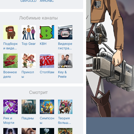
GavrGOLD
AnnUnaC
Любимые каналы
Подборк
Top Gear
КВН
Видеоре
и виде
…
гистра
…
Военное
Прикол
СтопХам
Key &
дело
ы
Peele
Смотрит
Рик и
Пацаны
Симпсон
Теория
Морти
ы
больш
…