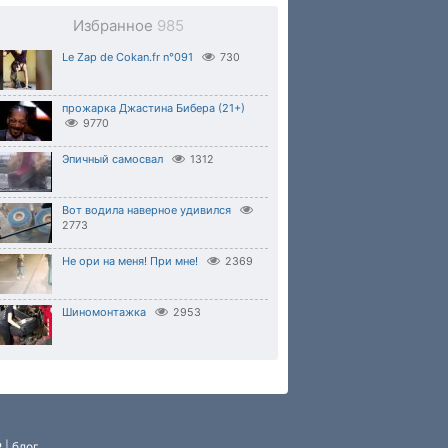
Избранное
985
Le Zap de Cokan.fr n°091
730
прожарка Джастина Бибера (21+)
9770
Эпичный самосвал
1312
Вот водила наверное удивился
2773
Не ори на меня! При мне!
2369
Шиномонтажка
2953
P
|
блог