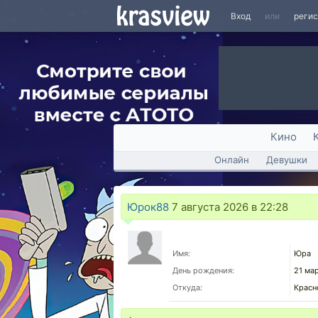
Вход
или
реги
Кино
Онлайн
Девушки
Юрок88
7 августа 2026 в 22:28
Имя:
Юра
День рождения:
21 ма
Откуда:
Красн