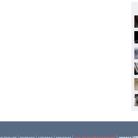
истрация
|
правила
|
справка
|
реклама
|
для правообладателей
|
оплата VI