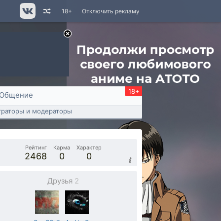
18+
Отключить рекламу
18+
Общение
раторы и модераторы
Рейтинг
Карма
Характер
2468
0
0
Друзья
2