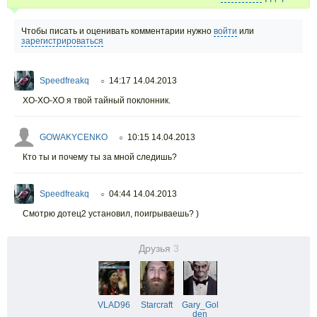
Чтобы писать и оценивать комментарии нужно
войти
или
зарегистрироваться
Speedfreakq
14:17 14.04.2013
○
ХО-ХО-ХО я твой тайный поклонник.
GOWAKYCENKO
10:15 14.04.2013
○
Кто ты и почему ты за мной следишь?
Speedfreakq
04:44 14.04.2013
○
Смотрю дотец2 установил, поигрываешь? )
Друзья
3
VLAD96
Starcraft
Gary_Gol
den