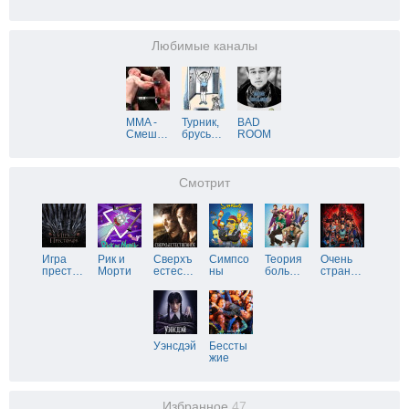
Любимые каналы
MMA -
Турник,
BAD
Смеш
…
брусь
…
ROOM
Смотрит
Игра
Рик и
Сверхъ
Симпсо
Теория
Очень
прест
…
Морти
естес
…
ны
боль
…
стран
…
Уэнсдэй
Бессты
жие
Избранное
47