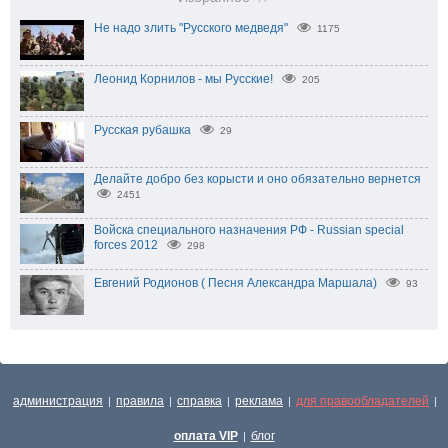
Не надо злить "Русского медведя"
1175
Леонид Корнилов - мы Русские!
205
Русская рубашка
29
Делайте добро без корысти и оно обязательно вернется
2451
Войска специального назначения РФ - Russian special
forces 2012
298
Евгений Родионов ( Песня Александра Маршала)
93
администрация
правила
справка
реклама
для правообладателей
|
|
|
|
|
оплата VIP
блог
|