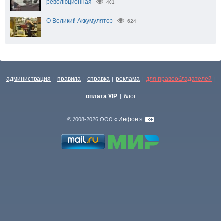
революционная
401
О Великий Аккумулятор
624
администрация
правила
справка
реклама
для правообладателей
|
|
|
|
|
оплата VIP
блог
|
Инфон
© 2008-2026 ООО «
»