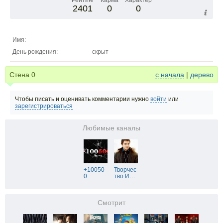
Рейтинг
Карма
Характер
2401
0
0
Имя:
День рождения:
скрыт
Стена
0
с начала
|
дерево
Чтобы писать и оценивать комментарии нужно
войти
или
зарегистрироваться
Любимые каналы
+10050
Творчес
0
тво И
…
Смотрит