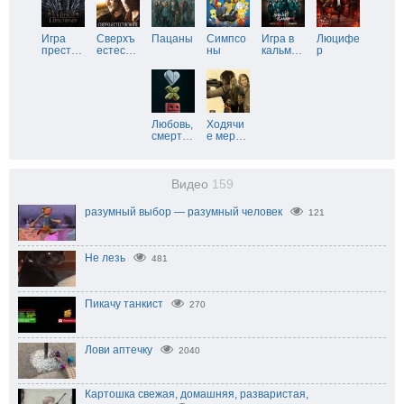
Игра
Сверхъ
Пацаны
Симпсо
Игра в
Люцифе
прест
…
естес
…
ны
кальм
…
р
Любовь,
Ходячи
смерт
…
е мер
…
Видео
159
разумный выбор — разумный человек
121
Не лезь
481
Пикачу танкист
270
Лови аптечку
2040
Картошка свежая, домашняя, разваристая,