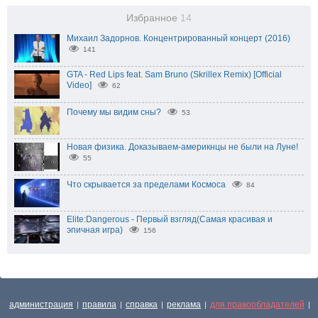
Избранное
14
Михаил Задорнов. Концентрированный концерт (2016)
141
GTA - Red Lips feat. Sam Bruno (Skrillex Remix) [Official
Video]
62
Почему мы видим сны?
53
Новая физика. Доказываем-америкнцы не были на Луне!
55
Что скрывается за пределами Космоса
84
Elite:Dangerous - Первый взгляд(Самая красивая и
эпичная игра)
156
администрация
правила
справка
реклама
для правообладателей
|
|
|
|
|