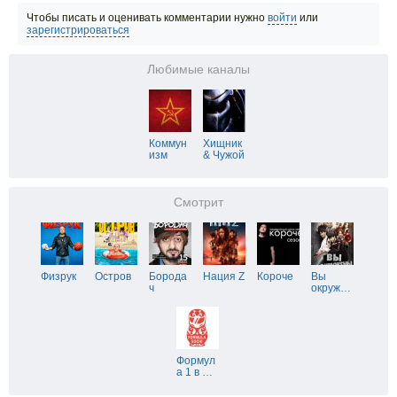
Чтобы писать и оценивать комментарии нужно
войти
или
зарегистрироваться
Любимые каналы
Коммун
Хищник
изм
& Чужой
Смотрит
Физрук
Остров
Борода
Нация Z
Короче
Вы
ч
окруж
…
Формул
а 1 в
…