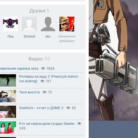
Друзья
5
rfas
SirinoX
etc
Chernomir
dinReturn
Видео
33
авильная нарезка лука
1956
Роллеры на льду 2 (Freestyle slalom
ice skating)
121
Твоя высота
75
Snailkick - отчет о ДОМЕ 2
95
Кто на самом деле создал Землю
245