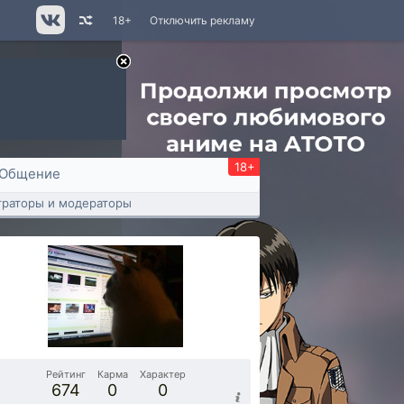
18+
Отключить рекламу
18+
Общение
раторы и модераторы
Рейтинг
Карма
Характер
674
0
0