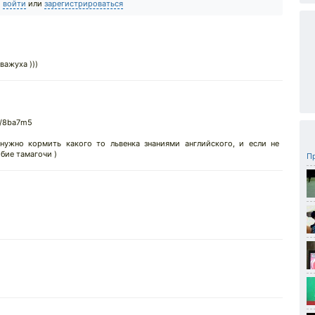
о
войти
или
зарегистрироваться
важуха )))
r/8ba7m5
нужно кормить какого то львенка знаниями английского, и если не
обие тамагочи )
Пр