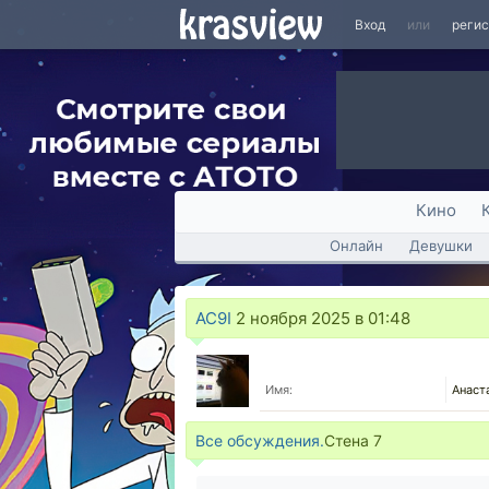
Вход
или
реги
Кино
Онлайн
Девушки
AC9I
2 ноября 2025 в 01:48
Имя:
Анаст
Все обсуждения.
Стена
7