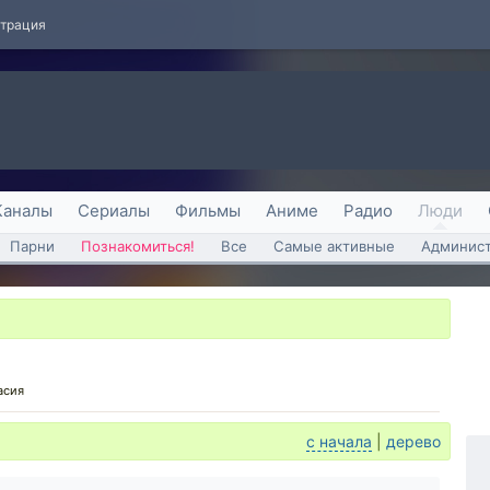
страция
Каналы
Сериалы
Фильмы
Аниме
Радио
Люди
Парни
Познакомиться!
Все
Самые активные
Админист
асия
с начала
|
дерево