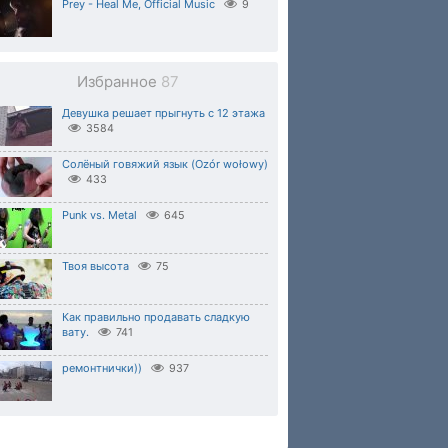
Prey - Heal Me, Official Music
9
Избранное
87
Девушка решает прыгнуть с 12 этажа
3584
Солёный говяжий язык (Ozór wołowy)
433
Punk vs. Metal
645
Твоя высота
75
Как правильно продавать сладкую
вату.
741
ремонтнички))
937