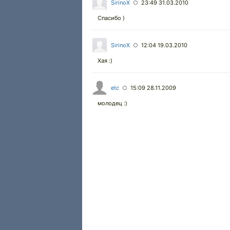
SirinoX
23:49 31.03.2010
○
Cпасибо )
SirinoX
12:04 19.03.2010
○
Хая :)
etc
15:09 28.11.2009
○
молодец :)