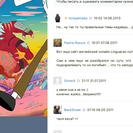
Чтобы писать и оценивать комментарии нужн
★
torquemada
15:02 14.06.2013
○
Не... ну так то ты правильные темы кидаешь... у
Pasha-Russia
10:01 07.08.2011
○
Вот еще сайт английский онлайн LinguaLeo.ru/
Сам в нем еще не разобрался но суть что 
подкармливать то он погибнет.... что то напод
SirinoX
21:11 31.07.2011
○
у меня она а не он :)
конечно жалко...безумно!!!!!
BackStreet
01:10 06.05.2011
○
твоя киса? +)