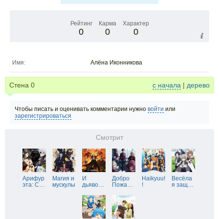
Рейтинг
Карма
Характер
0
0
0
Имя:
Алёна Иконникова
Стена
0
с начала
|
дерево
Чтобы писать и оценивать комментарии нужно
войти
или
зарегистрироваться
Смотрит
Арифур
Магия и
И
Добро
Haikyuu!
Весёла
эта: С
…
мускулы
дьяво
…
Пожа
…
!
я защ
…