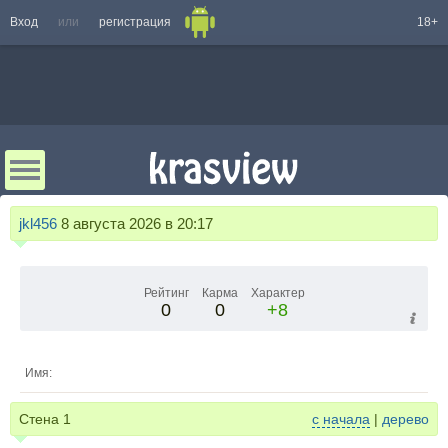
Вход
или
регистрация
18+
jkl456
8 августа 2026 в 20:17
Рейтинг
Карма
Характер
0
0
+8
Имя:
Стена
1
с начала
|
дерево