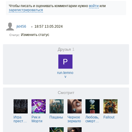
Чтобы писать и оценивать комментарии нужно
войти
или
зарегистрироваться
jkl456
18:57 13.05.2024
○
Изменить статус
Статус:
Друзья
1
run.temno
v
Смотрит
Игра
Рик и
Пацаны
Черное
Любовь,
Fallout
прест
…
Морти
зеркало
смерт
…