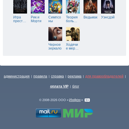
Игра
Рик и
Симпсо
Теория
Ведьмак
Уэнсдэй
прест
…
Морти
ны
боль
…
Черное
Ходячи
зеркало
е мер
…
администрация
правила
справка
реклама
для правообладателей
|
|
|
|
|
оплата VIP
блог
|
Инфон
© 2008-2026 ООО «
»