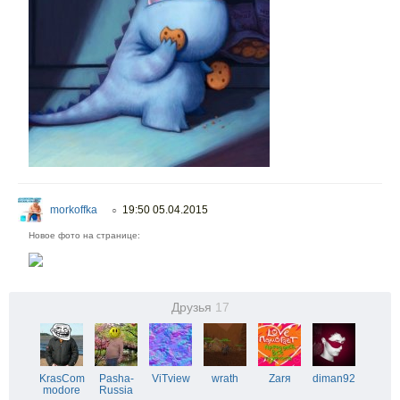
morkoffka
19:50 05.04.2015
○
Новое фото на странице:
Друзья
17
KrasCom
Pasha-
ViTview
wrath
Zarя
diman92
modore
Russia