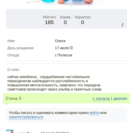
Рейтинг
Карма
Характер
185
0
0
Имя:
Олеся
День рождения:
17 июля
Откуда:
с Полесья
О себе:
сейчас влюблена... сердцебиение нестабильное,
периодически наблюдается расслабленность и
повышенная мечтательность, замечено, что передача
симптомов происходит через улыбку и приятные слова
Стена
3
с начала
|
дерево
Чтобы писать и оценивать комментарии нужно
войти
или
зарегистрироваться