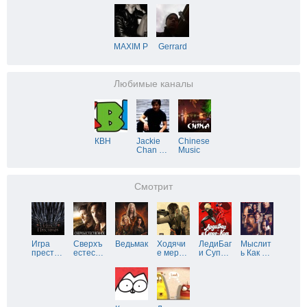
MAXIM P
Gerrard
Любимые каналы
КВН
Jackie
Chinese
Chan
…
Music
Смотрит
Игра
Сверхъ
Ведьмак
Ходячи
ЛедиБаг
Мыслит
прест
…
естес
…
е мер
…
и Суп
…
ь Как
…