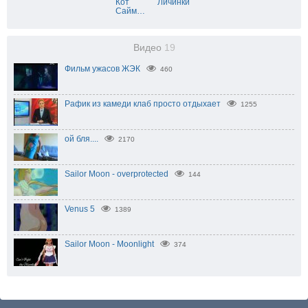
Кот
Личинки
Сайм
…
Видео
19
Фильм ужасов ЖЭК
460
Рафик из камеди клаб просто отдыхает
1255
ой бля....
2170
Sailor Moon - overprotected
144
Venus 5
1389
Sailor Moon - Moonlight
374