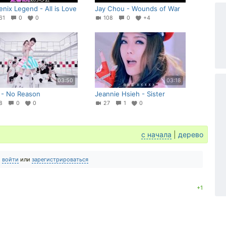
nix Legend - All is Love
Jay Chou - Wounds of War
61
0
0
108
0
+4
03:50
03:18
 - No Reason
Jeannie Hsieh - Sister
28
0
0
27
1
0
с начала
|
дерево
о
войти
или
зарегистрироваться
+1