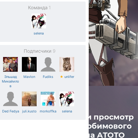
Команда
1
selena
Подписчики
9
Эльшад
Mavlon
Fudiks
★
unlifer
Микайило
в
Ded Fedya
juli.kusto
morkoffka
selena