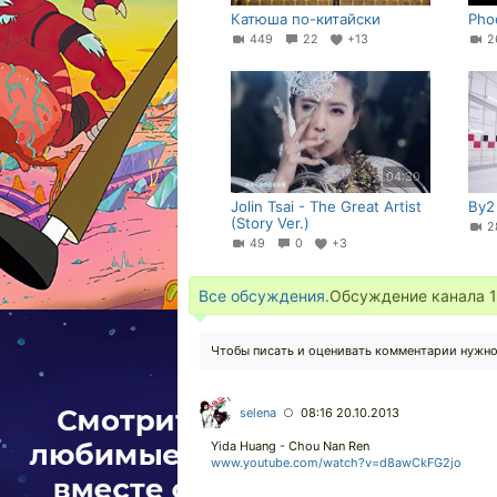
Катюша по-китайски
Phoe
449
22
+13
2
04:30
Jolin Tsai - The Great Artist
By2
(Story Ver.)
49
0
+3
Все обсуждения.
Обсуждение канала
1
Чтобы писать и оценивать комментарии нужн
selena
08:16 20.10.2013
○
Yida Huang - Chou Nan Ren
www.youtube.com/watch?v=d8awCkFG2jo