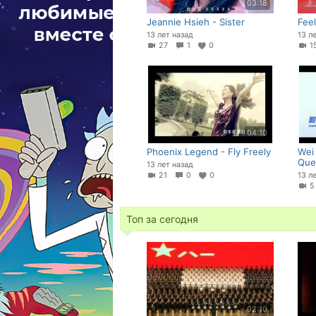
03:18
Jeannie Hsieh - Sister
Feel
13 лет назад
13 л
27
1
0
04:10
Phoenix Legend - Fly Freely
Wei
Que
13 лет назад
21
0
0
13 л
Топ за сегодня
02:10