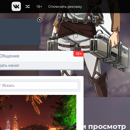
18+
Отключить рекламу
18+
Общение
дать канал