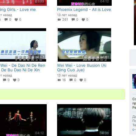
03:13
04:12
ing Girls - Love me
Phoenix Legend - All is Love
ет назад
13 лет назад
15
0
0
261
0
0
04:07
04:01
 Wei - De Dao Ni De Ren
Wei Wei - Love Illusion (Ai
 De Bu Dao Ni De Xin
Qing Cuo Jue)
ет назад
13 лет назад
5
0
0
16
0
0
С
п
Ре
Да
П
Те
c
04:12
04:36