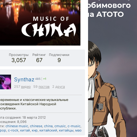
Просмотры
Рейтинг
Подписчики
3,057
67
9
Synthaz
485
|
+1
257
видео
59
постов
2
друга
овременные и классические музыкальные
роизведения Китайской Народной
спублики.
та создания: 18 марта 2012
осещения: 8,096
ги:
chinese music
,
chinese
,
china
,
cmusic
,
c-music
,
-pop
,
c-rock
,
китай
,
кнр
,
китайский
,
китайцы
,
мао