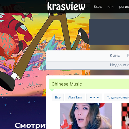
Вход
или
реги
Кино
Недавно 
Chinese Music
Все
Alan Tam
⚫ ⚫ ⚫
Традиционна