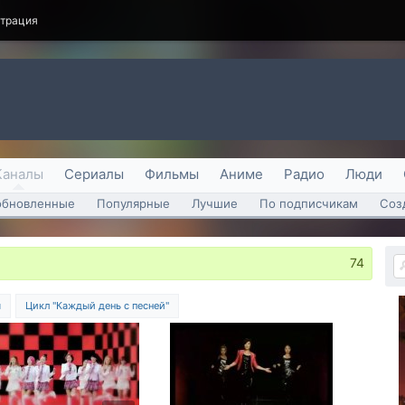
страция
Каналы
Сериалы
Фильмы
Аниме
Радио
Люди
обновленные
Популярные
Лучшие
По подписчикам
Соз
74
я
Цикл "Каждый день с песней"