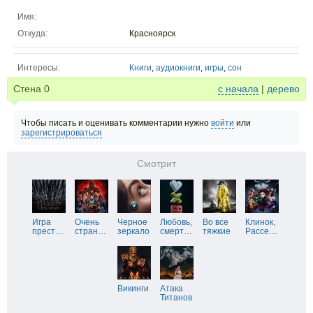
Имя:
Откуда:
Красноярск
Интересы:
Книги
,
аудиокниги
,
игры
,
сон
Стена
0
с начала
|
дерево
Чтобы писать и оценивать комментарии нужно
войти
или
зарегистрироваться
Смотрит
Игра
Очень
Черное
Любовь,
Во все
Клинок,
прест
…
стран
…
зеркало
смерт
…
тяжкие
Рассе
…
Викинги
Атака
Титанов