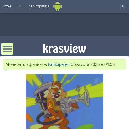
Вход
или
регистрация
18+
Модератор фильмов
Krutoiperec
9 августа 2026 в 04:53