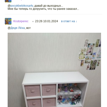
@
pocykbebikosartv
,
давай до выходных...
Мне бы теперь то догрузить, что ты ранее заказал...
Krutoiperec
23:26 10.01.2024
в ответ на ↓
○
@
Дядя Лёха
,
вот