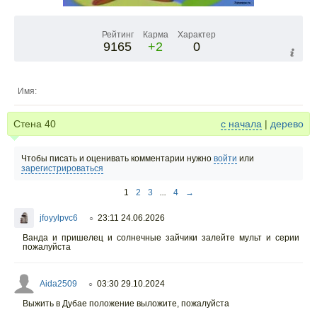
Рейтинг
Карма
Характер
9165
+2
0
Имя:
Стена
40
с начала
|
дерево
Чтобы писать и оценивать комментарии нужно
войти
или
зарегистрироваться
1
2
3
...
4
→
jfoyylpvc6
23:11 24.06.2026
○
Ванда и пришелец и солнечные зайчики залейте мульт и серии
пожалуйста
Aida2509
03:30 29.10.2024
○
Выжить в Дубае положение выложите, пожалуйста