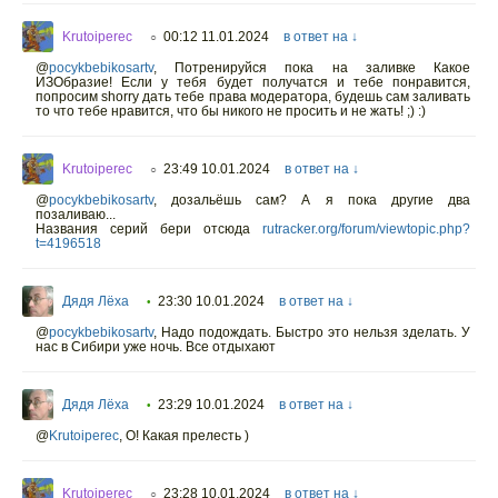
Krutoiperec
00:12 11.01.2024
в ответ на ↓
○
@
pocykbebikosartv
,
Потренируйся пока на заливке Какое
ИЗОбразие! Если у тебя будет получатся и тебе понравится,
попросим shorry дать тебе права модератора, будешь сам заливать
то что тебе нравится, что бы никого не просить и не жать! ;) :)
Krutoiperec
23:49 10.01.2024
в ответ на ↓
○
@
pocykbebikosartv
,
дозальёшь сам? А я пока другие два
позаливаю...
Названия серий бери отсюда
rutracker.org/forum/viewtopic.php?
t=4196518
Дядя Лёха
23:30 10.01.2024
в ответ на ↓
•
@
pocykbebikosartv
,
Надо подождать. Быстро это нельзя зделать. У
нас в Сибири уже ночь. Все отдыхают
Дядя Лёха
23:29 10.01.2024
в ответ на ↓
•
@
Krutoiperec
,
О! Какая прелесть )
Krutoiperec
23:28 10.01.2024
в ответ на ↓
○