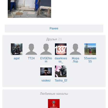
Ранее
Друзья
21
agat
TT24
EVGENo
daarknes
Жора
55semen
m
ss_
Лор
55
vaskez
Tasha_Ef
Любимые каналы