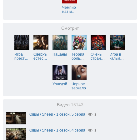
Чемпио
нат м
…
Смотрит
Игра
Сверхъ
Пацаны
Теория
Очень
Игра в
прест
…
естес
…
боль
…
стран
…
кальм
…
Уэнсдэй
Черное
зеркало
Видео
15143
Овцы / Sheep - 1 сезон, 5 серия
3
Овцы / Sheep - 1 сезон, 4 серия
3