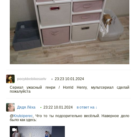
pocykbebikosartv
23:23 10.01.2024
○
Сериал ужасный генри / Horrid Henry, мультсериал сделай
пожалуйста
Дядя Лёха
23:22 10.01.2024
в ответ на ↓
•
@
Krutoiperec
,
Что то ты подозрительно весёлый. Наверное дело
было как здесь: