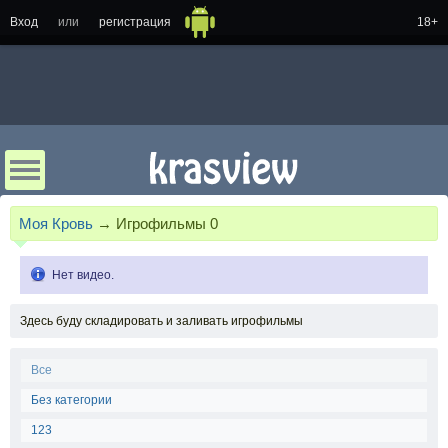
Вход
или
регистрация
18+
Моя Кровь
→
Игрофильмы 0
Нет видео.
Здесь буду складировать и заливать игрофильмы
Все
Без категории
123