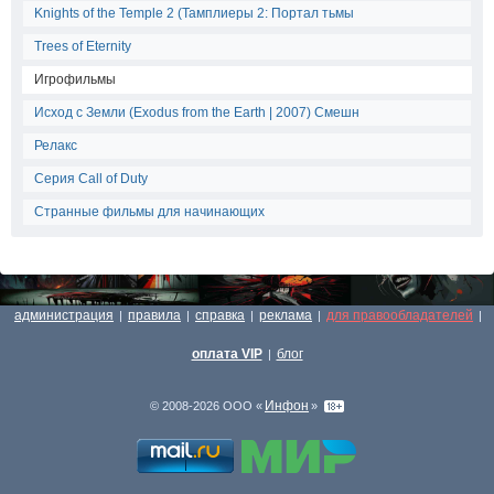
Knights of the Temple 2 (Тамплиеры 2: Портал тьмы
Trees of Eternity
Игрофильмы
Исход с Земли (Exodus from the Earth | 2007) Смешн
Релакс
Серия Call of Duty
Странные фильмы для начинающих
администрация
правила
справка
реклама
для правообладателей
|
|
|
|
|
оплата VIP
блог
|
Инфон
© 2008-2026 ООО «
»