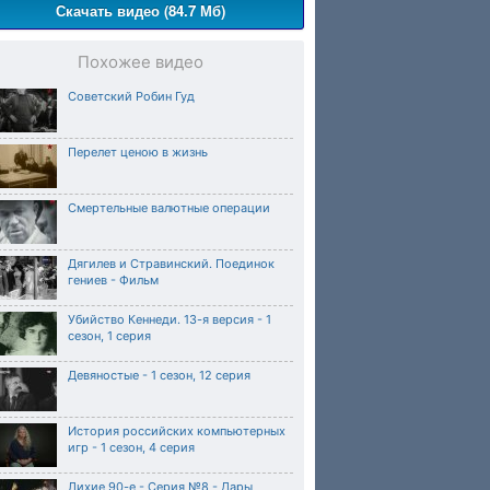
Скачать видео (84.7 Мб)
Похожее видео
Советский Робин Гуд
Перелет ценою в жизнь
Смертельные валютные операции
Дягилев и Стравинский. Поединок
гениев - Фильм
Убийство Кеннеди. 13-я версия - 1
сезон, 1 серия
Девяностые - 1 сезон, 12 серия
История российских компьютерных
игр - 1 сезон, 4 серия
Лихие 90-е - Серия №8 - Дары