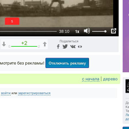
5
1x
38:10
Поделиться
+2
0
2
Отключить рекламу
мотрите без рекламы!
с начала
|
дерево
о
войти
или
зарегистрироваться
До
Ка
Те
Л
д