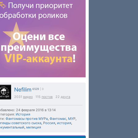
Nefilim
6529
| 0
2031
видео
115
постов
22
друга
бавлено: 24 февраля 2016 в 13:14
тегория:
История
ги:
Фантомасы против МУРа
,
Фантомас
,
МУР
,
егенды советского сыска
,
Россия
,
история
,
окументальный
,
милиция