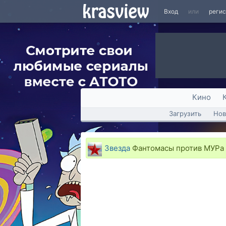
Вход
или
реги
Кино
Загрузить
Нов
Звезда
Фантомасы против МУРа