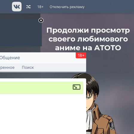
18+
Отключить рекламу
18+
Общение
тренное
Поиск