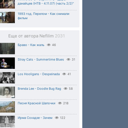
данайцев (НТВ - 4.11.07) (часть 2/2)"
1993 год. Перелом - Как снимали
фильм
Еще от автора Nefilim
2031
Браво - Как жаль
46
Stray Cats - Summertime Blues
31
Los Hooligans - Despeinada
41
Brenda Lee - Doodle Bug Rag
58
Песня Красной Шапочки
218
Ирма Сохадзе - Зачем
122