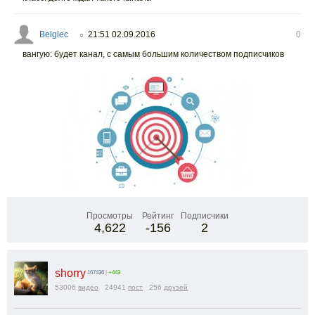
Belgiec
21:51 02.09.2016
0
○
вангую: будет канал, с самым большим количеством подписчиков
Просмотры
Рейтинг
Подписчики
4,622
-156
2
shorry
167436
|
+443
53006
видео
24941
пост
256
друзей