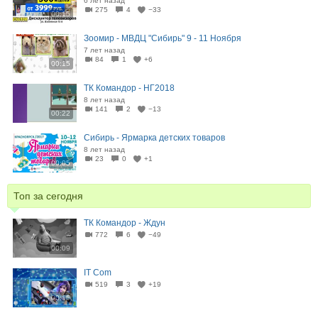
6 лет назад
275
4
−33
00:15
Зоомир - МВДЦ "Сибирь" 9 - 11 Ноября
7 лет назад
84
1
+6
00:15
ТК Командор - НГ2018
8 лет назад
141
2
−13
00:22
Сибирь - Ярмарка детских товаров
8 лет назад
23
0
+1
00:05
Топ за сегодня
ТК Командор - Ждун
772
6
−49
00:09
IT Com
519
3
+19
00:15