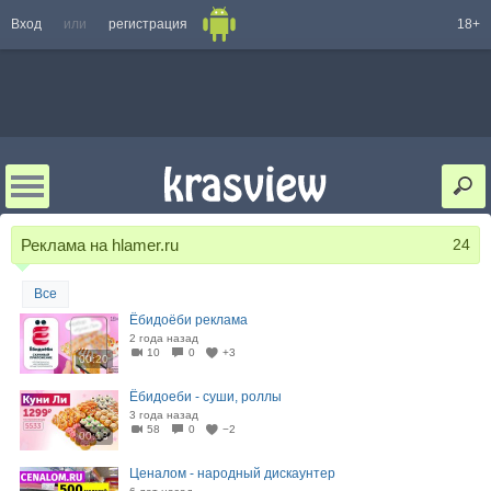
Вход
или
регистрация
18+
Реклама на hlamer.ru
24
Все
Ёбидоёби реклама
2 года назад
10
0
+3
00:20
Ёбидоеби - суши, роллы
3 года назад
58
0
−2
00:13
Ценалом - народный дискаунтер