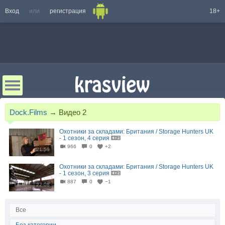
Вход
или
регистрация
18+
Dock.Films
→
Видео
2
Охотники за складами: Британия / Storage Hunters UK
- 1 сезон, 4 серия
966
0
+2
21:59
Охотники за складами: Британия / Storage Hunters UK
- 1 сезон, 3 серия
887
0
−1
22:08
Все