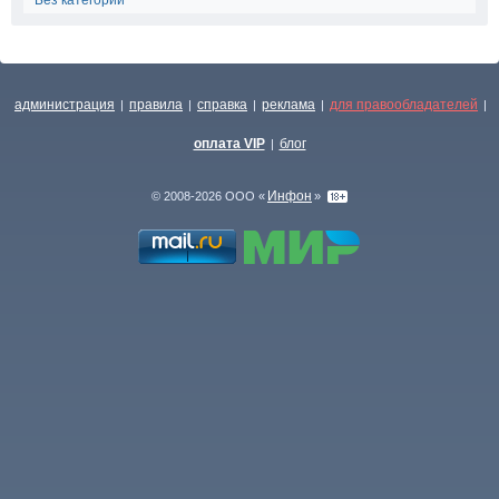
Без категории
администрация
правила
справка
реклама
для правообладателей
|
|
|
|
|
оплата VIP
блог
|
Инфон
© 2008-2026 ООО «
»