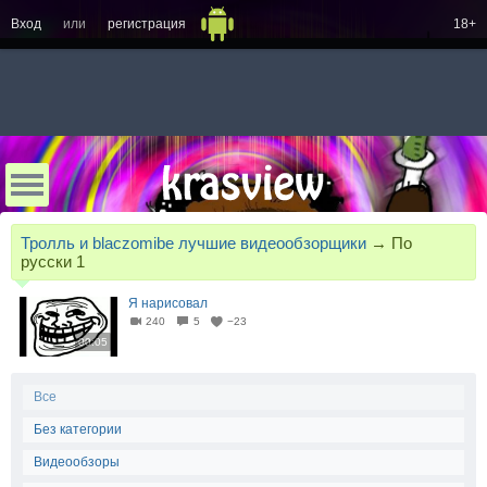
Вход
или
регистрация
18+
Тролль и blaczomibe лучшие видеообзорщики
→
По
русски 1
Я нарисовал
240
5
−23
00:05
Все
Без категории
Видеообзоры