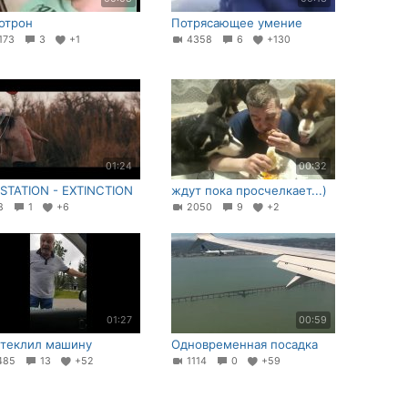
отрон
Потрясающее умение
173
3
+1
4358
6
+130
01:24
00:32
LSTATION - EXTINCTION
ждут пока просчелкает...)
78
1
+6
2050
9
+2
01:27
00:59
теклил машину
Одновременная посадка
485
13
+52
1114
0
+59