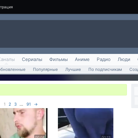
страция
Каналы
Сериалы
Фильмы
Аниме
Радио
Люди
обновленные
Популярные
Лучшие
По подписчикам
Соз
1
2
3
...
91
→
00:08
00:13