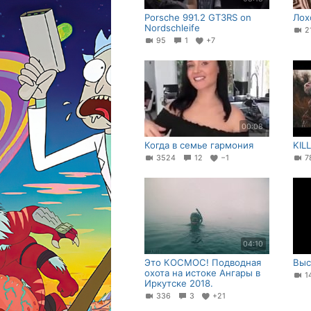
Porsche 991.2 GT3RS on
Лох
Nordschleife
2
95
1
+7
00:08
Когда в семье гармония
KIL
3524
12
−1
04:10
Это КОСМОС! Подводная
Выс
охота на истоке Ангары в
1
Иркутске 2018.
336
3
+21