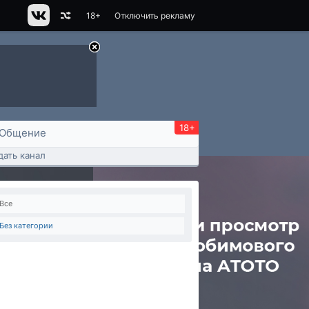
18+
Отключить рекламу
18+
Общение
дать канал
Все
Без категории