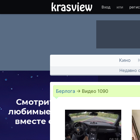
Вход
или
реги
Кино
Недавно 
Берлога
→
Видео
1090
08:18