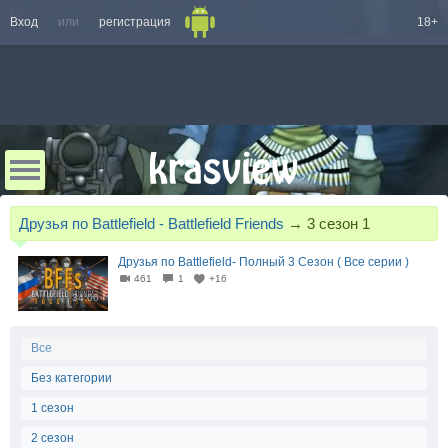
Вход
или
регистрация
18+
Друзья по Battlefield - Battlefield Friends
→
3 сезон 1
Друзья по Battlefield- Полный 3 Сезон ( Все серии )
461
1
+16
34:06
Все
Без категории
1 сезон
2 сезон