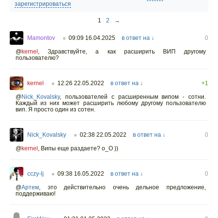
зарегистрироваться
1
2
→
Mamontov
09:09 16.04.2025
в ответ на ↓
0
○
@
kernel
,
Здравствуйте, а как расширить ВИП другому
пользователю?
kernel
12:26 22.05.2022
в ответ на ↓
+1
○
@
Nick_Kovalsky
,
пользователей с расширенным випом - сотни.
Каждый из них может расширить любому другому пользователю
вип. Я просто один из сотен.
Nick_Kovalsky
02:38 22.05.2022
в ответ на ↓
0
○
@
kernel
,
Випы еще раздаете? о_O ))
cczy-lj
09:38 16.05.2022
в ответ на ↓
0
○
@
Артем
,
это действительно очень дельное предложение,
поддерживаю!