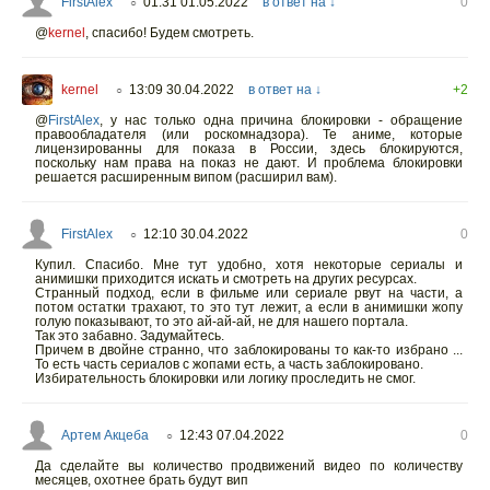
FirstAlex
01:31 01.05.2022
в ответ на ↓
0
○
@
kernel
,
спасибо! Будем смотреть.
kernel
13:09 30.04.2022
в ответ на ↓
+2
○
@
FirstAlex
,
у нас только одна причина блокировки - обращение
правообладателя (или роскомнадзора). Те аниме, которые
лицензированны для показа в России, здесь блокируются,
поскольку нам права на показ не дают. И проблема блокировки
решается расширенным випом (расширил вам).
FirstAlex
12:10 30.04.2022
0
○
Купил. Спасибо. Мне тут удобно, хотя некоторые сериалы и
анимишки приходится искать и смотреть на других ресурсах.
Странный подход, если в фильме или сериале рвут на части, а
потом остатки трахают, то это тут лежит, а если в анимишки жопу
голую показывают, то это ай-ай-ай, не для нашего портала.
Так это забавно. Задумайтесь.
Причем в двойне странно, что заблокированы то как-то избрано ...
То есть часть сериалов с жопами есть, а часть заблокировано.
Избирательность блокировки или логику проследить не смог.
Артем Акцеба
12:43 07.04.2022
0
○
Да сделайте вы количество продвижений видео по количеству
месяцев, охотнее брать будут вип