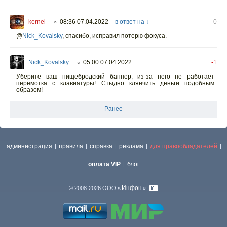
kernel
08:36 07.04.2022
в ответ на ↓
0
○
@
Nick_Kovalsky
,
спасибо, исправил потерю фокуса.
Nick_Kovalsky
05:00 07.04.2022
-1
○
Уберите ваш нищебродский баннер, из-за него не работает
перемотка с клавиатуры! Стыдно клянчить деньги подобным
образом!
Ранее
администрация
правила
справка
реклама
для правообладателей
|
|
|
|
|
оплата VIP
блог
|
Инфон
© 2008-2026 ООО «
»