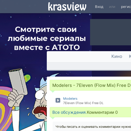
Вход
или
реги
Кино
Modelers - 7Eleven (Flow Mix) Free D
Modelers
7Eleven (Flow Mix) Free DL
Все обсуждения.
Комментарии
0
Чтобы писать и оценивать комментарии нужн