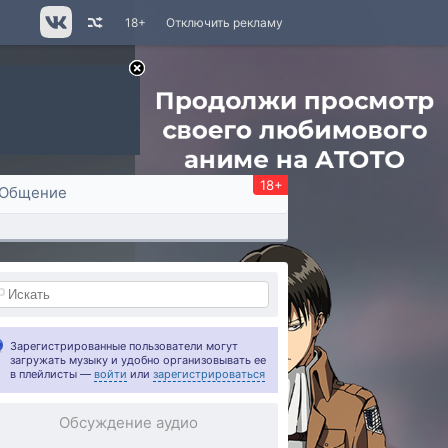
18+
Отключить рекламу
18+
Общение
Зарегистрированные пользователи могут
загружать музыку и удобно организовывать ее
в плейлисты —
войти
или
зарегистрироваться
Обсуждение аудио