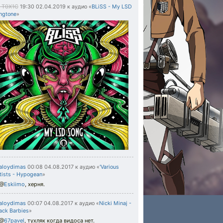
T0X1C
19:30 02.04.2019
к аудио «
BLiSS - My LSD
ngtone
»
aloydimas
00:08 04.08.2017
к аудио «
'Various
tists - Hypogean
»
@
Eskiimo
,
херня.
aloydimas
00:07 04.08.2017
к аудио «
Nicki Minaj -
ack Barbies
»
@
67pavel
,
тухляк когда видоса нет.