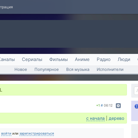
страция
Каналы
Сериалы
Фильмы
Аниме
Радио
Люди
Новое
Популярное
Вся музыка
Исполнители
L
+1
#
06:12
с начала
|
дерево
о
войти
или
зарегистрироваться