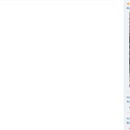
★
Ri
m
Ar
m
Bl