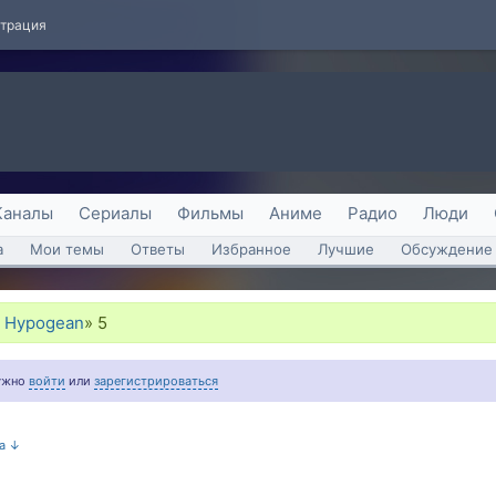
страция
Каналы
Сериалы
Фильмы
Аниме
Радио
Люди
а
Мои темы
Ответы
Избранное
Лучшие
Обсуждение 
 - Hypogean
»
5
нужно
войти
или
зарегистрироваться
на ↓