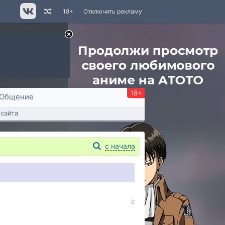
18+
Отключить рекламу
18+
Общение
сайта
с начала
0