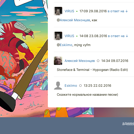
VlRUS
17:09 29.08.2016
в ответ на ↓
•
@
Алексей Мехонцев
,
как
VlRUS
14:08 23.08.2016
в ответ на ↓
•
@
Eskiimo
,
mjng vyfm
Алексей Мехонцев
14:34 09.07.2016
○
Stoneface & Terminal - Hypogean (Radio Edit)
Eskiimo
13:25 22.02.2016
○
Скажите нормальное название песни)
админ