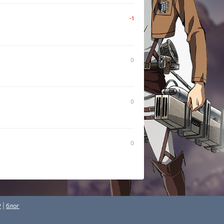
-1
0
0
0
P
|
блог