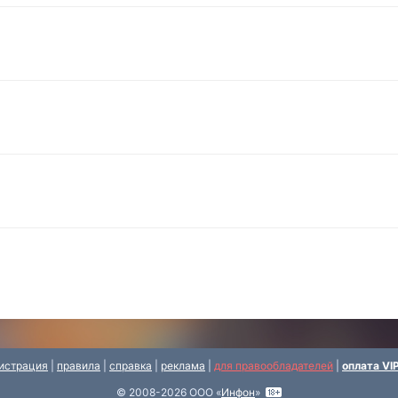
истрация
|
правила
|
справка
|
реклама
|
для правообладателей
|
оплата VI
© 2008-2026 ООО «
Инфон
»