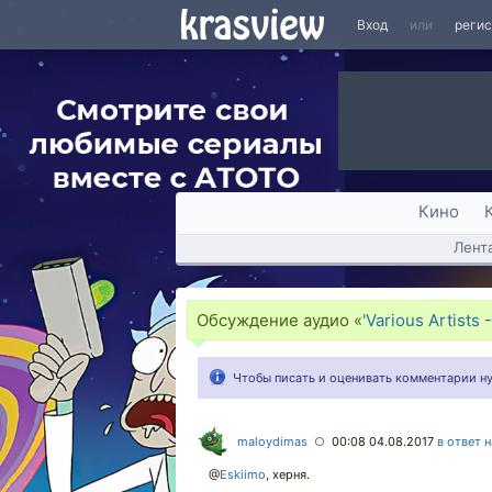
Вход
или
реги
Кино
Лент
Обсуждение аудио «
'Various Artists
Чтобы писать и оценивать комментарии 
maloydimas
00:08 04.08.2017
в ответ 
○
@
Eskiimo
,
херня.